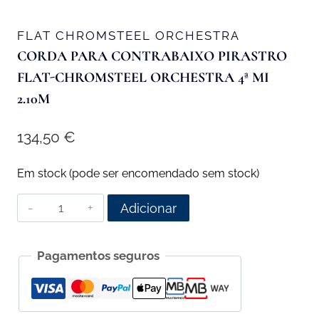
FLAT CHROMSTEEL ORCHESTRA
CORDA PARA CONTRABAIXO PIRASTRO
FLAT-CHROMSTEEL ORCHESTRA 4ª MI
2.10M
134,50
€
Em stock (pode ser encomendado sem stock)
Quantidade
Adicionar
de
Corda
Pagamentos seguros
para
Contrabaixo
Pirastro
Flat-