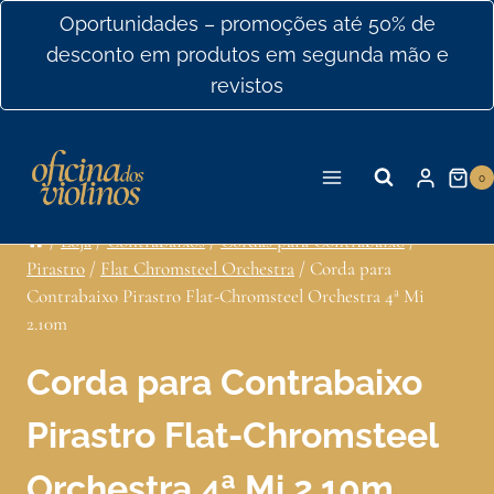
Ir
Oportunidades – promoções até 50% de
para
desconto em produtos em segunda mão e
o
revistos
conteúdo
0
/
Loja
/
Contrabaixos
/
Cordas para Contrabaixo
/
Pirastro
/
Flat Chromsteel Orchestra
/
Corda para
Contrabaixo Pirastro Flat-Chromsteel Orchestra 4ª Mi
2.10m
Corda para Contrabaixo
Pirastro Flat-Chromsteel
Orchestra 4ª Mi 2.10m