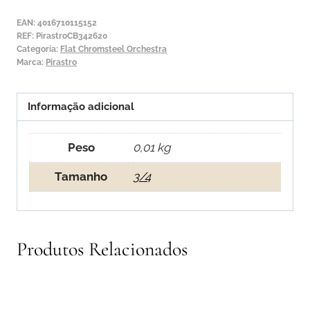
Chromsteel
EAN:
4016710115152
Orchestra
REF:
PirastroCB342620
Categoria:
Flat Chromsteel Orchestra
4ª
Marca:
Pirastro
Mi
2.10m
Informação adicional
Peso
0,01 kg
Tamanho
3/4
Produtos Relacionados