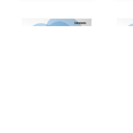
Corda para Contrabaixo
Corda p
D’Addario Helicore Orquestra 5ª
D’Addar
Dó
Si
75,00
€
78,50