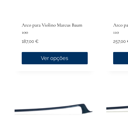
the
the
product
produ
page
page
Arco para Violino Marcus Baum
Arco pa
100
110
187,00
€
257,00
Ver opções
This
This
product
produ
has
has
multiple
multip
variants.
variant
The
The
options
option
may
may