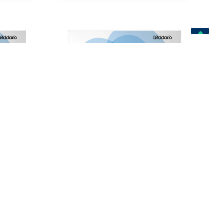
Corda para Contrabaixo
to 1ª
D’Addario Helicore Pizzicato 2ª
Ré
50,00
€