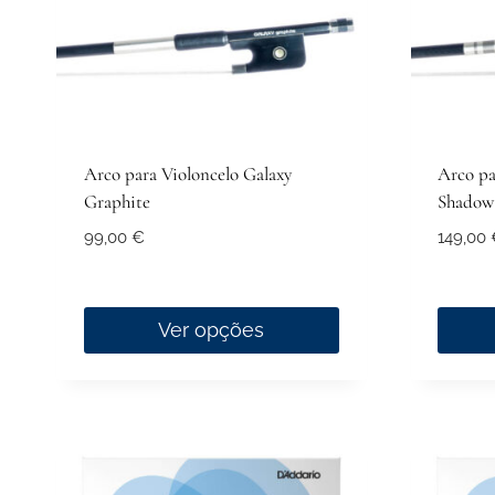
be
be
chosen
chose
on
on
the
the
product
produ
page
page
Arco para Violoncelo Galaxy
Arco pa
Graphite
Shadow
99,00
€
149,00
Ver opções
This
This
product
produ
has
has
multiple
multip
variants.
variant