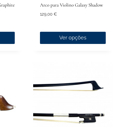
Graphite
Arco para Violino Galaxy Shadow
129,00
€
Ver opções
This
product
has
multiple
variants.
The
options
may
be
chosen
on