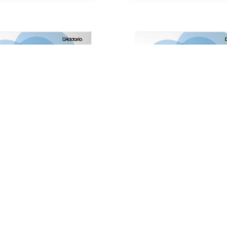
ara Contrabaixo
Corda para Contrabaixo
io Helicore Orquestra 6ª
D’Addario Helicore Pizzica
Sol
€
44,50
€