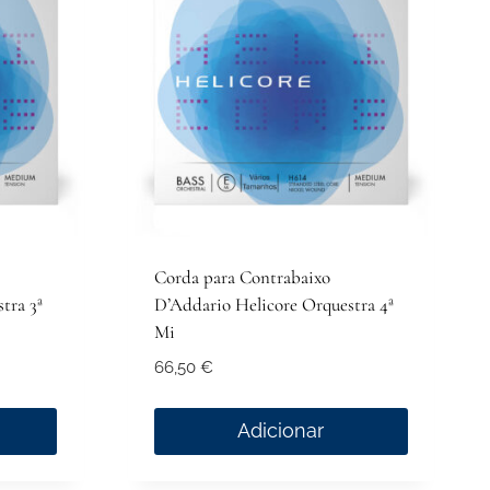
The
options
may
be
chosen
on
the
product
page
Corda para Contrabaixo
tra 3ª
D’Addario Helicore Orquestra 4ª
Mi
66,50
€
Adicionar