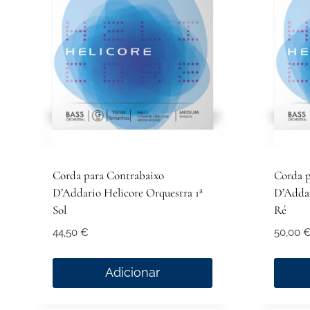
The
The
options
option
may
may
be
be
chosen
chose
on
on
the
the
product
produ
page
page
Corda para Contrabaixo
Corda p
D’Addario Helicore Orquestra 1ª
D’Addar
Sol
Ré
44,50
€
50,00
Adicionar