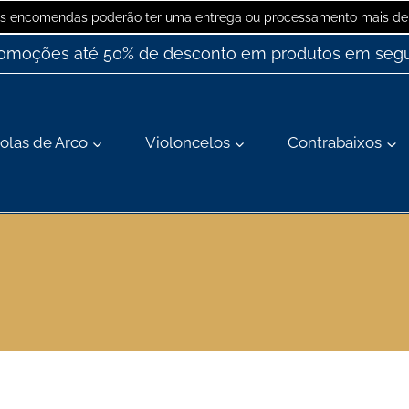
 as encomendas poderão ter uma entrega ou processamento mais dem
romoções até 50% de desconto em produtos em segu
olas de Arco
Violoncelos
Contrabaixos