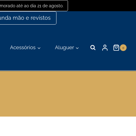
orado até ao dia 21 de agosto.
nda mão e revistos
Acessórios
Aluguer
0