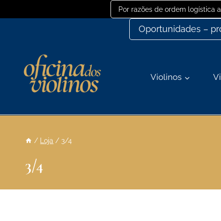
Ir
Por razões de ordem logística
para
Oportunidades – p
o
conteúdo
Violinos
Vi
/
Loja
/
3/4
3/4