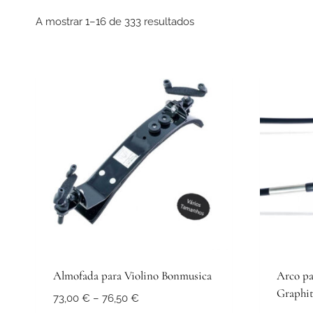
A mostrar 1–16 de 333 resultados
Almofada para Violino Bonmusica
Arco pa
Graphi
Price
73,00
€
–
76,50
€