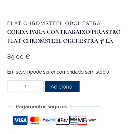
FLAT CHROMSTEEL ORCHESTRA
CORDA PARA CONTRABAIXO PIRASTRO
FLAT-CHROMSTEEL ORCHESTRA 3ª LÁ
89,00
€
Em stock (pode ser encomendado sem stock)
Quantidade
Adicionar
de
Corda
Pagamentos seguros
para
Contrabaixo
Pirastro
Flat-