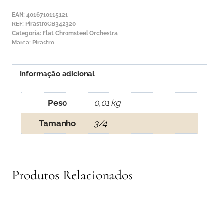
Chromsteel
EAN:
4016710115121
Orchestra
REF:
PirastroCB342320
Categoria:
Flat Chromsteel Orchestra
3ª
Marca:
Pirastro
Lá
Informação adicional
Peso
0,01 kg
Tamanho
3/4
Produtos Relacionados