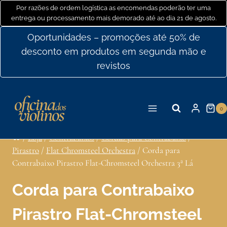
Ir
Por razões de ordem logística as encomendas poderão ter uma
entrega ou processamento mais demorado até ao dia 21 de agosto.
para
o
Oportunidades – promoções até 50% de
conteúdo
desconto em produtos em segunda mão e
revistos
0
/
Loja
/
Contrabaixos
/
Cordas para Contrabaixo
/
Pirastro
/
Flat Chromsteel Orchestra
/
Corda para
Contrabaixo Pirastro Flat-Chromsteel Orchestra 3ª Lá
Corda para Contrabaixo
Pirastro Flat-Chromsteel