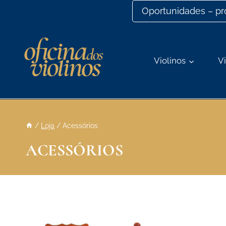
Ir
Oportunidades – p
para
o
conteúdo
Violinos
Vi
/
Loja
/
Acessórios
ACESSÓRIOS