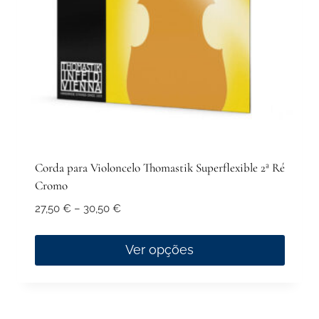
on
the
product
page
Corda para Violoncelo Thomastik Superflexible 2ª Ré
Cromo
Price
27,50
€
–
30,50
€
range:
27,50 €
Ver opções
through
This
30,50 €
product
has