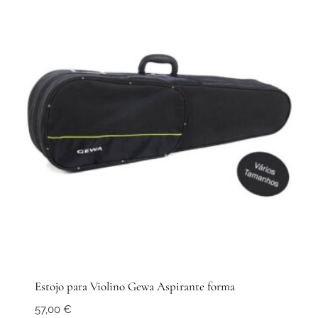
variants.
The
options
may
be
chosen
on
the
product
page
Estojo para Violino Gewa Aspirante forma
57,00
€