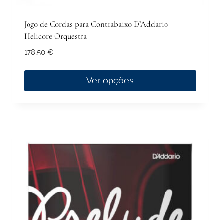
Jogo de Cordas para Contrabaixo D’Addario
Helicore Orquestra
178,50
€
Ver opções
This
product
has
multiple
variants.
The
options
may
be
chosen