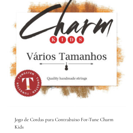
variants.
The
options
may
be
chosen
on
the
product
page
Jogo de Cordas para Contrabaixo For-Tune Charm
Kids