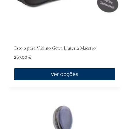
product
page
Estojo para Violino Gewa Liuteria Maestro
267,00
€
Ver opções
This
product
has
multiple
variants.
The