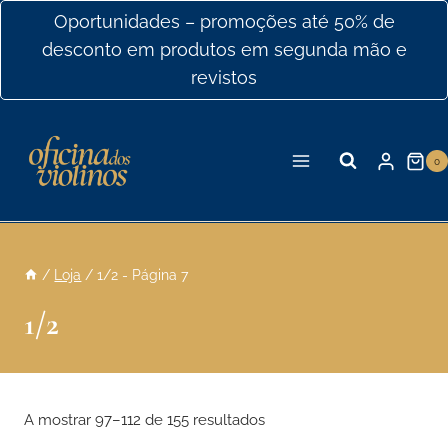
Ir
Oportunidades – promoções até 50% de
para
desconto em produtos em segunda mão e
o
revistos
conteúdo
0
/
Loja
/
1/2
- Página 7
1/2
A mostrar 97–112 de 155 resultados