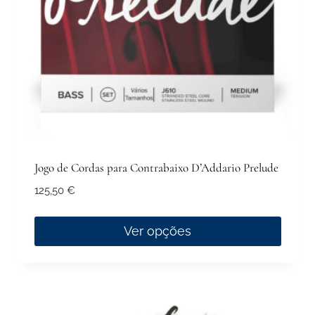
on
the
product
page
Jogo de Cordas para Contrabaixo D’Addario Prelude
125,50
€
Ver opções
This
product
has
multiple