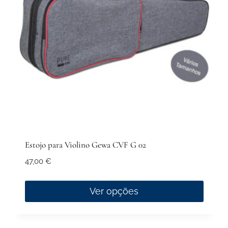
be
chosen
on
the
product
page
Estojo para Violino Gewa CVF G 02
47,00
€
Ver opções
This
product