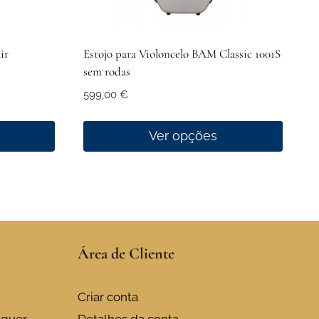
ir
Estojo para Violoncelo BAM Classic 1001S
sem rodas
599,00
€
Ver opções
This
product
has
multiple
variants.
Área de Cliente
The
options
may
Criar conta
be
uguer
Detalhes da conta