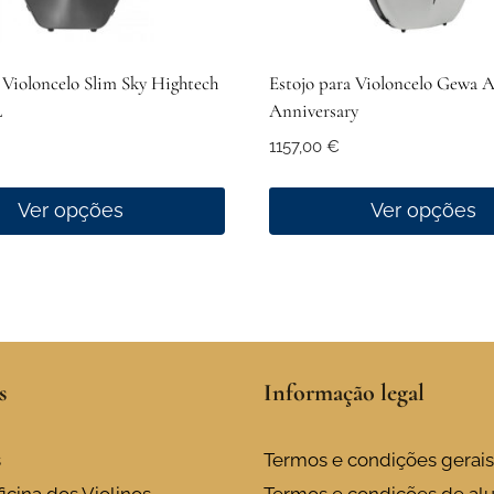
 Violoncelo Slim Sky Hightech
Estojo para Violoncelo Gewa A
L
Anniversary
1157,00
€
Ver opções
Ver opções
This
product
has
multiple
variants.
s
Informação legal
The
options
may
s
Termos e condições gerais
be
icina dos Violinos
Termos e condições de al