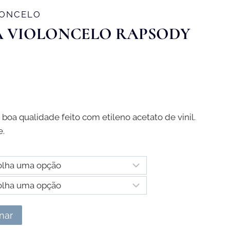
LONCELO
A VIOLONCELO RAPSODY
rice
ange:
 boa qualidade feito com etileno acetato de vinil.
77,00 €
e.
hrough
97,00 €
nar