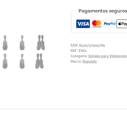
Estojo
Pagamentos seguro
para
Violoncelo
Rapsody
EVA1610
EAN:
8435737904789
REF:
EVA1
Categoria:
Estojos para Violoncelo
Marca:
Rapsody