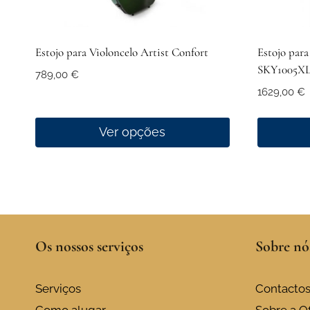
Estojo para Violoncelo Artist Confort
Estojo para
SKY1005X
789,00
€
1629,00
€
Ver opções
This
This
product
product
has
has
multiple
multiple
variants.
variants.
Os nossos serviços
Sobre nó
The
The
options
options
may
may
Serviços
Contacto
be
be
Como alugar
Sobre a Of