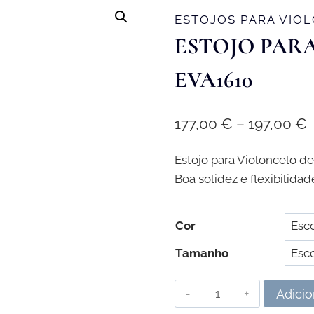
ESTOJOS PARA VIO
ESTOJO PAR
EVA1610
P
177,00
€
–
197,00
€
r
Estojo para Violoncelo de
1
Boa solidez e flexibilidad
t
1
Cor
Tamanho
Quantidade
Adicio
de