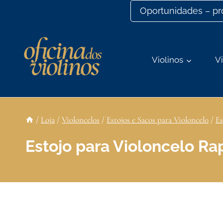
Ir
Oportunidades – p
para
o
conteúdo
Violinos
Vi
/
Loja
/
Violoncelos
/
Estojos e Sacos para Violoncelo
/
Es
Estojo para Violoncelo R