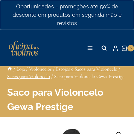
Ir
Oportunidades – promoções até 50% de
para
desconto em produtos em segunda mão e
o
revistos
conteúdo
0
/
Loja
/
Violoncelos
/
Estojos e Sacos para Violoncelo
/
Sacos para Violoncelo
/
Saco para Violoncelo Gewa Prestige
Saco para Violoncelo
Gewa Prestige