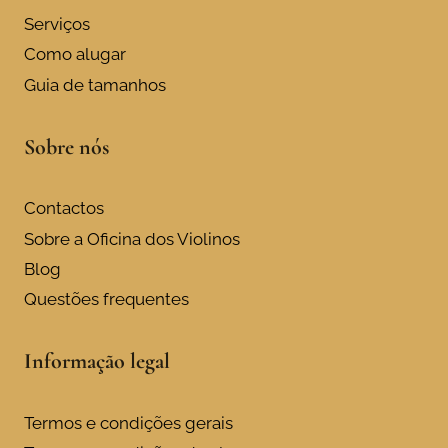
The
Serviços
options
Como alugar
may
Guia de tamanhos
be
chosen
Sobre nós
on
the
product
Contactos
page
Sobre a Oficina dos Violinos
Blog
Questões frequentes
Informação legal
Termos e condições gerais