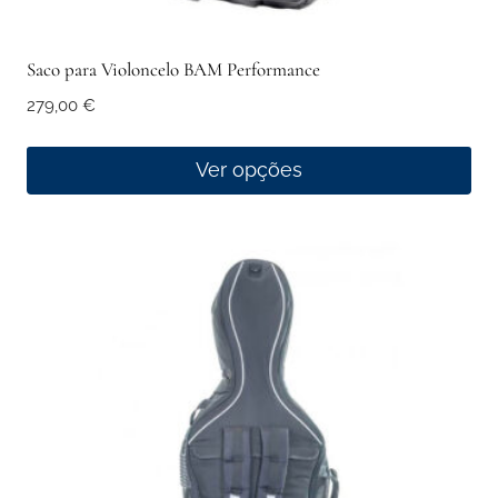
Saco para Violoncelo BAM Performance
279,00
€
Ver opções
This
product
has
multiple
variants.
The
options
may
be
chosen