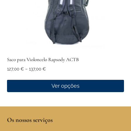
on
the
product
page
Saco para Violoncelo Rapsody ACTB
Price
127,00
€
–
137,00
€
range:
127,00 €
Ver opções
through
This
137,00 €
product
has
Os nossos serviços
multiple
variants.