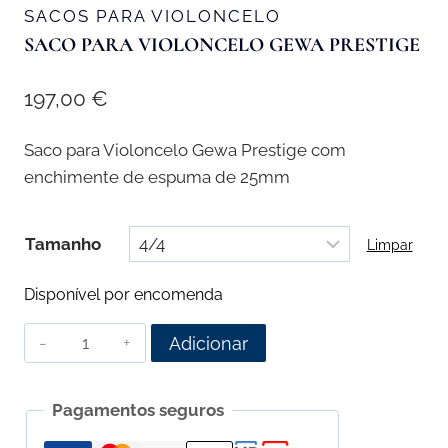
SACOS PARA VIOLONCELO
SACO PARA VIOLONCELO GEWA PRESTIGE
197,00
€
Saco para Violoncelo Gewa Prestige com
enchimente de espuma de 25mm
Tamanho
Limpar
Disponível por encomenda
Quantidade
Adicionar
de
Saco
Pagamentos seguros
para
Violoncelo