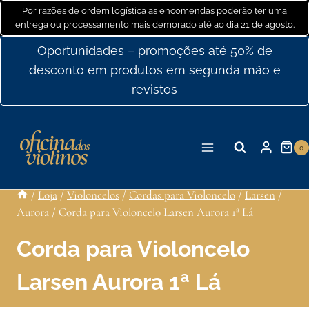
Ir
Por razões de ordem logística as encomendas poderão ter uma
entrega ou processamento mais demorado até ao dia 21 de agosto.
para
o
Oportunidades – promoções até 50% de
conteúdo
desconto em produtos em segunda mão e
revistos
0
/
Loja
/
Violoncelos
/
Cordas para Violoncelo
/
Larsen
/
Aurora
/
Corda para Violoncelo Larsen Aurora 1ª Lá
Corda para Violoncelo
Larsen Aurora 1ª Lá