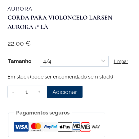
AURORA
CORDA PARA VIOLONCELO LARSEN
AURORA 1ª LÁ
22,00
€
Tamanho
Limpar
Em stock (pode ser encomendado sem stock)
Quantidade
Adicionar
de
Corda
Pagamentos seguros
para
Violoncelo
Larsen