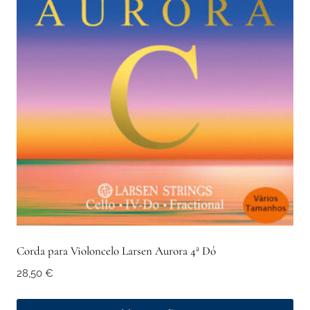
variants.
The
options
may
be
chosen
on
the
product
page
Corda para Violoncelo Larsen Aurora 4ª Dó
28,50
€