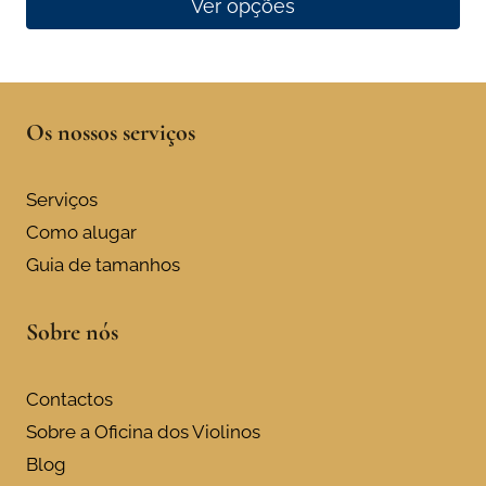
Ver opções
This
product
has
Os nossos serviços
multiple
variants.
The
Serviços
options
Como alugar
may
Guia de tamanhos
be
chosen
Sobre nós
on
the
product
Contactos
page
Sobre a Oficina dos Violinos
Blog