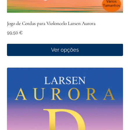
Jogo de Cordas para Violoncelo Larsen Aurora
99,50
€
Ver opções
This
product
has
multiple
variants.
The
options
may
be