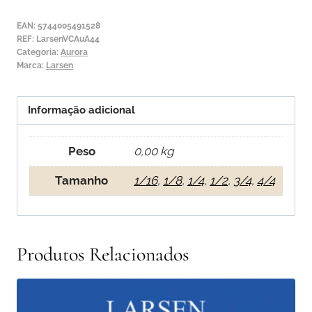
Aurora
1ª
EAN:
5744005491528
Lá
REF:
LarsenVCAuA44
Categoria:
Aurora
Marca:
Larsen
Informação adicional
Peso
0,00 kg
Tamanho
1/16
,
1/8
,
1/4
,
1/2
,
3/4
,
4/4
Produtos Relacionados