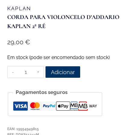
KAPLAN
CORDA PARA VIOLONCELO D’ADDARIO
KAPLAN 2ª RÉ
29,00
€
Em stock (pode ser encomendado sem stock)
Quantidade
Adicionar
de
Corda
Pagamentos seguros
para
Violoncelo
D'Addario
Kaplan
2ª
EAN:
19954949815
Ré
REF:
DDKS51244M