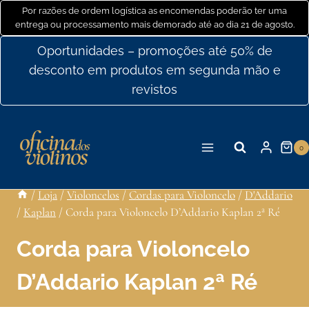
Ir
Por razões de ordem logística as encomendas poderão ter uma
entrega ou processamento mais demorado até ao dia 21 de agosto.
para
o
Oportunidades – promoções até 50% de
conteúdo
desconto em produtos em segunda mão e
revistos
0
/
Loja
/
Violoncelos
/
Cordas para Violoncelo
/
D'Addario
/
Kaplan
/
Corda para Violoncelo D’Addario Kaplan 2ª Ré
Corda para Violoncelo
D’Addario Kaplan 2ª Ré