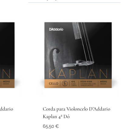
ddario
Corda para Violoncelo D’Addario
Kaplan 4ª Dó
65,50
€