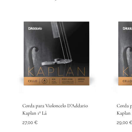
Corda para Violoncelo D’Addario
Corda p
Kaplan 1ª Lá
Kaplan 
27,00
€
29,00