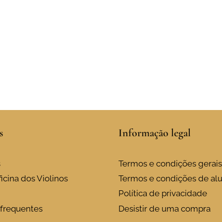
s
Informação legal
s
Termos e condições gerais
icina dos Violinos
Termos e condições de al
Política de privacidade
frequentes
Desistir de uma compra