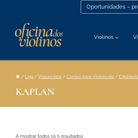
Ir
Oportunidades – p
para
o
conteúdo
Violinos
Vi
/
Loja
/
Violoncelos
/
Cordas para Violoncelo
/
D'Addari
KAPLAN
A mostrar todos os 5 resultados