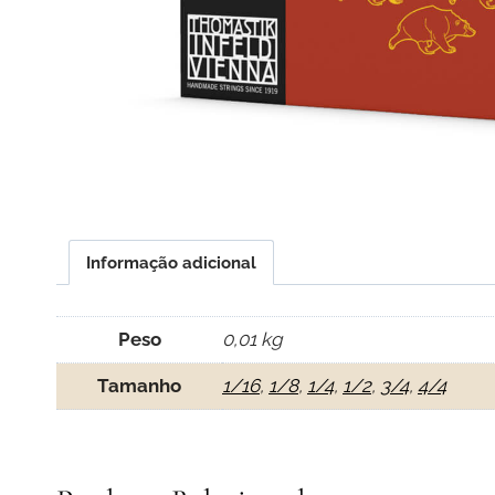
Informação adicional
Peso
0,01 kg
Tamanho
1/16
,
1/8
,
1/4
,
1/2
,
3/4
,
4/4