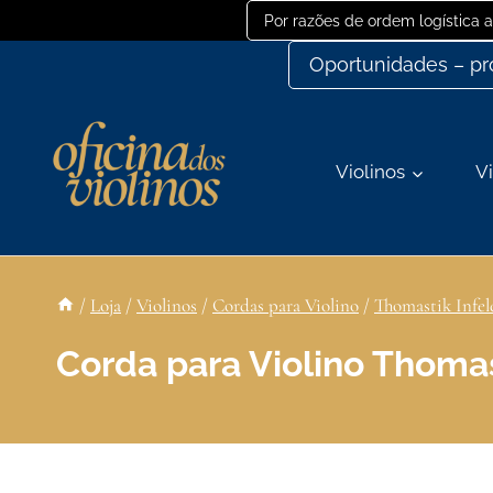
Ir
Por razões de ordem logística
para
Oportunidades – p
o
conteúdo
Violinos
Vi
/
Loja
/
Violinos
/
Cordas para Violino
/
Thomastik Infel
Corda para Violino Thomas