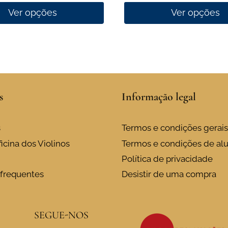
Ver opções
Ver opções
This
product
has
multiple
variants.
s
Informação legal
The
options
may
s
Termos e condições gerais
be
icina dos Violinos
Termos e condições de al
chosen
Política de privacidade
on
frequentes
Desistir de uma compra
the
product
page
SEGUE-NOS