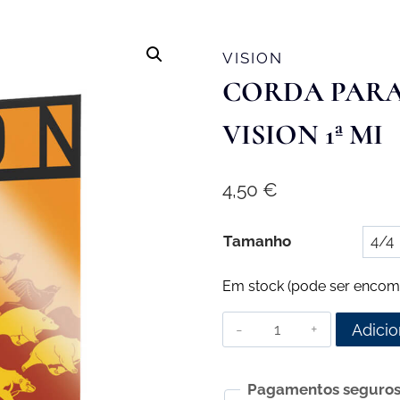
VISION
CORDA PARA
VISION 1ª MI
4,50
€
Tamanho
Em stock (pode ser encom
Quantidade
Adicio
de
Corda
Pagamentos seguro
para