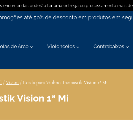
 as encomendas poderão ter uma entrega ou processamento mais dem
romoções até 50% de desconto em produtos em segu
olas de Arco
Violoncelos
Contrabaixos
d
/
Vision
/
Corda para Violino Thomastik Vision 1ª Mi
tik Vision 1ª Mi