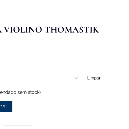
 VIOLINO THOMASTIK
Limpar
endado sem stock)
nar
s