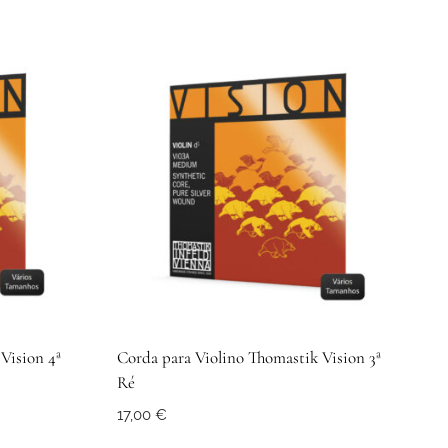
Vision 4ª
Corda para Violino Thomastik Vision 3ª
Ré
17,00
€