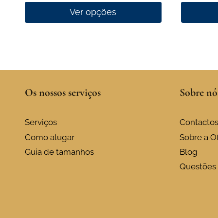
Ver opções
This
This
product
product
has
has
multiple
multiple
variants.
variants.
Os nossos serviços
Sobre nó
The
The
options
options
may
may
Serviços
Contacto
be
be
Como alugar
Sobre a Of
chosen
chosen
Guia de tamanhos
Blog
on
on
Questões 
the
the
product
product
page
page