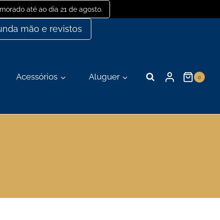
orado até ao dia 21 de agosto.
nda mão e revistos
Acessórios
Aluguer
0