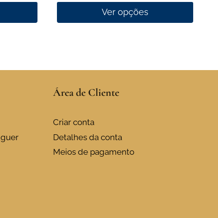
Ver opções
This
product
has
multiple
variants.
Área de Cliente
The
options
may
Criar conta
be
uguer
Detalhes da conta
chosen
Meios de pagamento
on
the
product
page