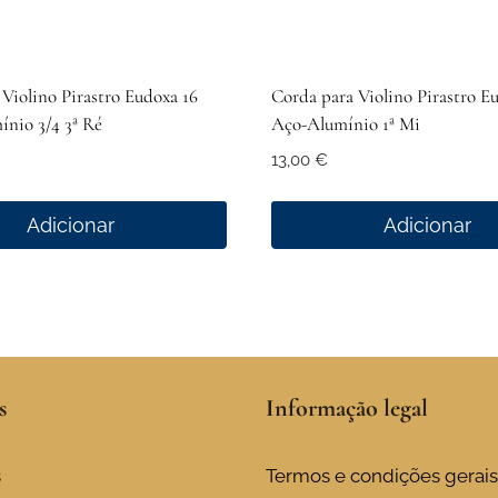
Violino Pirastro Eudoxa 16
Corda para Violino Pirastro E
ínio 3/4 3ª Ré
Aço-Alumínio 1ª Mi
13,00
€
Adicionar
Adicionar
s
Informação legal
s
Termos e condições gerais