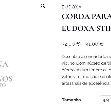
EUDOXA
CORDA PARA
EUDOXA STIFF 
Pri
32,00
€
–
41,00
€
ran
Descubra a sonoridade ri
32
violino. Com núcleo de tr
th
oferecem um timbre calor
41
valorizam tradição e qua
artesanais de excelência
Tamanho