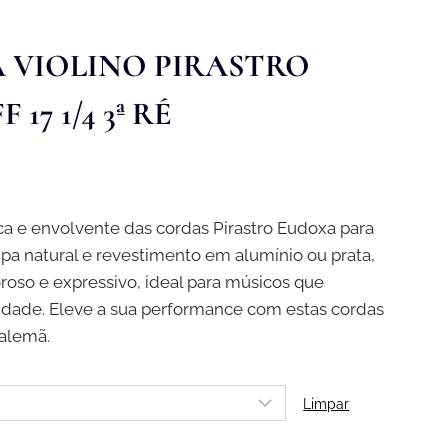
 VIOLINO PIRASTRO
17 1/4 3ª RÉ
ce
ge:
ca e envolvente das cordas Pirastro Eudoxa para
,00 €
ipa natural e revestimento em alumínio ou prata,
rough
oso e expressivo, ideal para músicos que
,00 €
lidade. Eleve a sua performance com estas cordas
 alemã.
Limpar