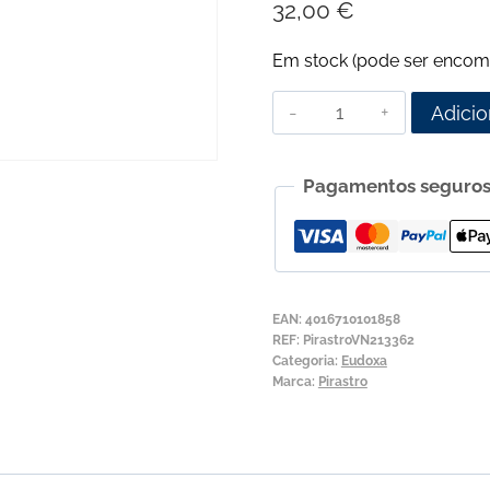
32,00
€
Em stock (pode ser encom
Quantidade
Adicio
de
Corda
Pagamentos seguro
para
Violino
Pirastro
Eudoxa
Stiff
EAN:
4016710101858
17
REF:
PirastroVN213362
Categoria:
Eudoxa
1/4
Marca:
Pirastro
3ª
Ré