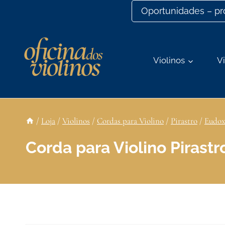
Ir
Oportunidades – p
para
o
conteúdo
Violinos
Vi
/
Loja
/
Violinos
/
Cordas para Violino
/
Pirastro
/
Eudox
Corda para Violino Pirastr