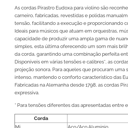
As cordas Pirastro Eudoxa para violino são reconh
carneiro, fabricadas, revestidas e polidas manua
tensão, facilitando a execução e proporcionando 
Ideais para músicos que atuam em orquestras, mús
capacidade de produzir uma ampla gama de nuance
simples, esta última oferecendo um som mais bril
da corda, garantindo uma combinação perfeita entre
Disponíveis em várias tensões e calibres*, as corda
projeção sonora. Para aqueles que procuram uma s
intenso, mantendo o conforto característico das E
Fabricadas na Alemanha desde 1798, as cordas Pira
expressiva.
* Para tensões diferentes das apresentadas entr
Corda
Mi
Aço/Aço Alumínio