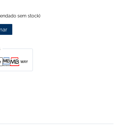
endado sem stock)
nar
s