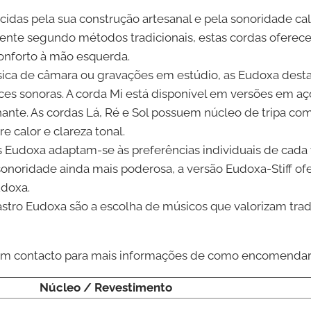
ecidas pela sua construção artesanal e pela sonoridade c
lmente segundo métodos tradicionais, estas cordas ofer
conforto à mão esquerda.
ica de câmara ou gravações em estúdio, as Eudoxa desta
s sonoras. A corda Mi está disponível em versões em a
hante. As cordas Lá, Ré e Sol possuem núcleo de tripa c
 calor e clareza tonal.
s Eudoxa adaptam-se às preferências individuais de cada vi
onoridade ainda mais poderosa, a versão Eudoxa-Stiff of
udoxa.
stro Eudoxa são a escolha de músicos que valorizam trad
e em contacto para mais informações de como encomenda
Núcleo / Revestimento