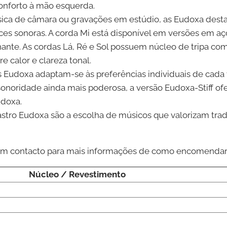
conforto à mão esquerda.
ica de câmara ou gravações em estúdio, as Eudoxa desta
s sonoras. A corda Mi está disponível em versões em a
hante. As cordas Lá, Ré e Sol possuem núcleo de tripa c
 calor e clareza tonal.
s Eudoxa adaptam-se às preferências individuais de cada vi
onoridade ainda mais poderosa, a versão Eudoxa-Stiff of
udoxa.
stro Eudoxa são a escolha de músicos que valorizam trad
e em contacto para mais informações de como encomenda
Núcleo / Revestimento