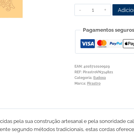
Quantidade
Adicio
de
Corda
Pagamentos seguro
para
Violino
Pirastro
Eudoxa
Laço
EAN:
4016710100929
Aço-
REF:
PirastroVN314821
Categoria:
Eudoxa
Alumínio
Marca:
Pirastro
1ª
Mi
ecidas pela sua construção artesanal e pela sonoridade c
lmente segundo métodos tradicionais, estas cordas ofer