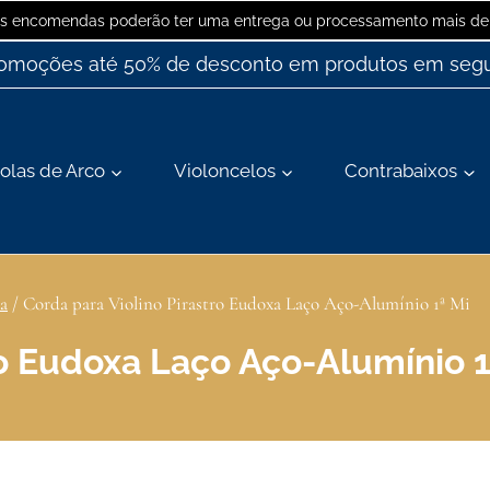
 as encomendas poderão ter uma entrega ou processamento mais dem
romoções até 50% de desconto em produtos em segu
olas de Arco
Violoncelos
Contrabaixos
a
/
Corda para Violino Pirastro Eudoxa Laço Aço-Alumínio 1ª Mi
ro Eudoxa Laço Aço-Alumínio 1