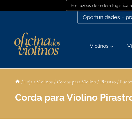
Ir
Por razões de ordem logística
para
Oportunidades – p
o
conteúdo
Violinos
Vi
/
Loja
/
Violinos
/
Cordas para Violino
/
Pirastro
/
Eudox
Corda para Violino Pirast