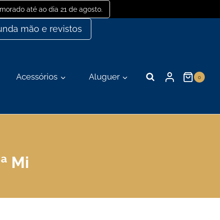
orado até ao dia 21 de agosto.
nda mão e revistos
Acessórios
Aluguer
0
ª Mi