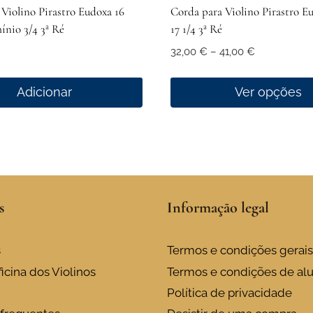
Violino Pirastro Eudoxa 16
Corda para Violino Pirastro Eu
ínio 3/4 3ª Ré
17 1/4 3ª Ré
Price
32,00
€
–
41,00
€
range:
32,00 €
Adicionar
Ver opções
through
This
41,00 €
product
has
multiple
variants.
s
Informação legal
The
options
may
s
Termos e condições gerais
be
icina dos Violinos
Termos e condições de al
chosen
Política de privacidade
on