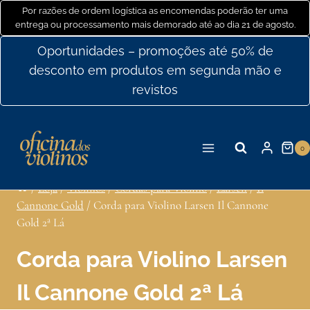
Ir
Por razões de ordem logística as encomendas poderão ter uma
entrega ou processamento mais demorado até ao dia 21 de agosto.
para
o
Oportunidades – promoções até 50% de
conteúdo
desconto em produtos em segunda mão e
revistos
0
/
Loja
/
Violinos
/
Cordas para Violino
/
Larsen
/
Il
Cannone Gold
/
Corda para Violino Larsen Il Cannone
Gold 2ª Lá
Corda para Violino Larsen
Il Cannone Gold 2ª Lá