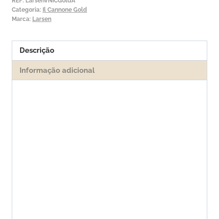
Gold
REF:
LarsenVNICGoldA
Categoria:
Il Cannone Gold
2ª
Marca:
Larsen
Lá
Descrição
Informação adicional