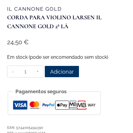
IL CANNONE GOLD
CORDA PARA VIOLINO LARSEN IL
CANNONE GOLD 2ª LÁ
24,50
€
Em stock (pode ser encomendado sem stock)
Quantidade
Adicionar
de
Corda
Pagamentos seguros
para
Violino
Larsen
Il
Cannone
EAN:
5744005494390