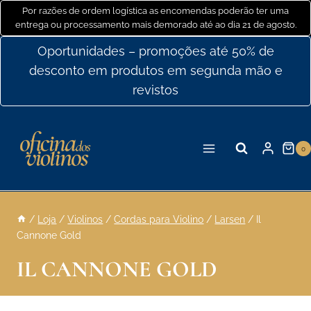
Ir
Por razões de ordem logística as encomendas poderão ter uma
entrega ou processamento mais demorado até ao dia 21 de agosto.
para
o
Oportunidades – promoções até 50% de
conteúdo
desconto em produtos em segunda mão e
revistos
0
/
Loja
/
Violinos
/
Cordas para Violino
/
Larsen
/
Il
Cannone Gold
IL CANNONE GOLD