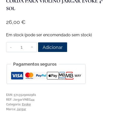
CORDA PARA VIOLINO JARGAR EVOKE 4ª
SOL
26,00
€
Em stock (pode ser encomendado sem stock)
Quantidade
Adicionar
de
Corda
Pagamentos seguros
para
Violino
Jargar
Evoke
4ª
EAN:
5713529002961
Sol
REF:
JargarVNEG44
Categoria:
Evoke
Marca:
Jargar