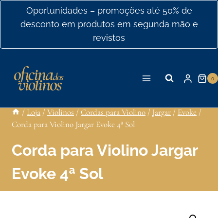
Ir
Oportunidades – promoções até 50% de
para
desconto em produtos em segunda mão e
o
revistos
conteúdo
0
/
Loja
/
Violinos
/
Cordas para Violino
/
Jargar
/
Evoke
/
Corda para Violino Jargar Evoke 4ª Sol
Corda para Violino Jargar
Evoke 4ª Sol