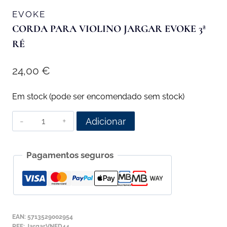
EVOKE
CORDA PARA VIOLINO JARGAR EVOKE 3ª
RÉ
24,00
€
Em stock (pode ser encomendado sem stock)
Quantidade
Adicionar
de
Corda
Pagamentos seguros
para
Violino
Jargar
Evoke
3ª
EAN:
5713529002954
Ré
REF:
JargarVNED44