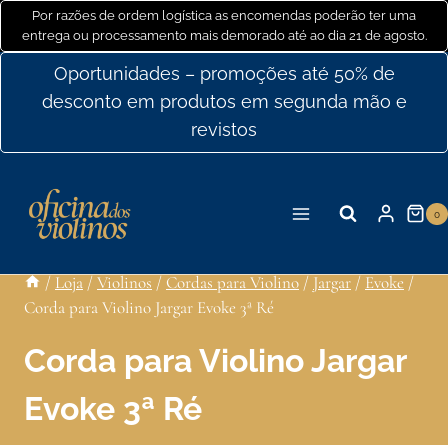
Ir
Por razões de ordem logística as encomendas poderão ter uma
entrega ou processamento mais demorado até ao dia 21 de agosto.
para
o
Oportunidades – promoções até 50% de
conteúdo
desconto em produtos em segunda mão e
revistos
0
/
Loja
/
Violinos
/
Cordas para Violino
/
Jargar
/
Evoke
/
Corda para Violino Jargar Evoke 3ª Ré
Corda para Violino Jargar
Evoke 3ª Ré