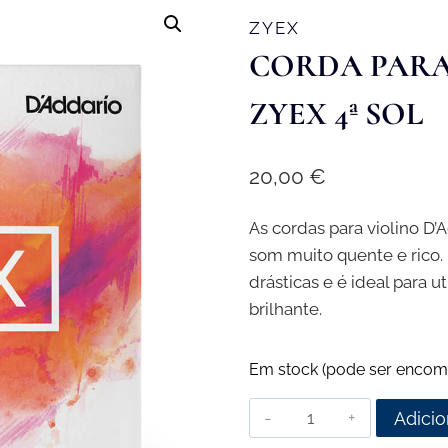
ZYEX
CORDA PARA
ZYEX 4ª SOL
20,00
€
As cordas para violino D
som muito quente e rico.
drásticas e é ideal para
brilhante.
Em stock (pode ser encom
Quantidade
Adicio
de