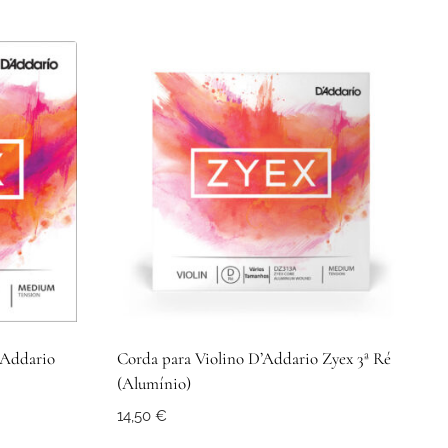
’Addario
Corda para Violino D’Addario Zyex 3ª Ré
(Alumínio)
14,50
€