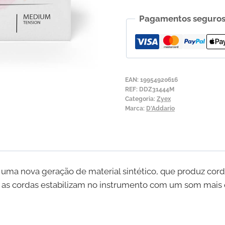
Corda
Pagamentos seguro
para
Violino
D'Addario
Zyex
4ª
EAN:
19954920616
Sol
REF:
DDZ31444M
Categoria:
Zyex
Marca:
D'Addario
e uma nova geração de material sintético, que produz cord
 as cordas estabilizam no instrumento com um som mais q