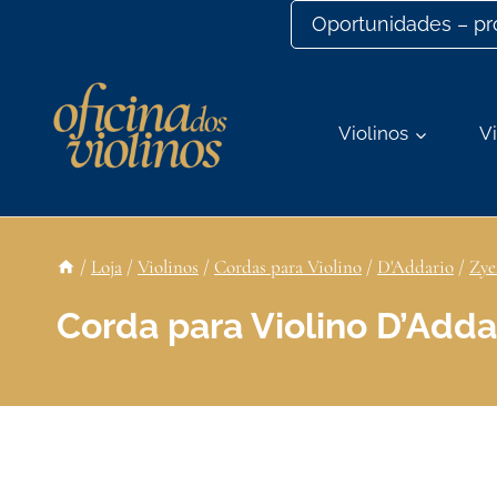
Ir
Oportunidades – p
para
o
conteúdo
Violinos
Vi
/
Loja
/
Violinos
/
Cordas para Violino
/
D'Addario
/
Zye
Corda para Violino D’Adda