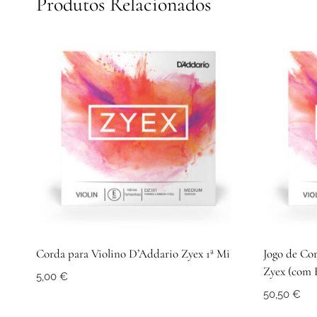
Produtos Relacionados
Corda para Violino D’Addario Zyex 1ª Mi
Jogo de Co
Zyex (com 
5,00
€
50,50
€