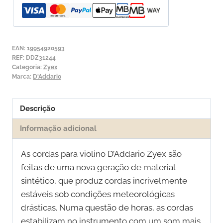
Violino
D'Addario
Zyex
2ª
EAN:
19954920593
Lá
REF:
DDZ31244
Categoria:
Zyex
Marca:
D'Addario
Descrição
Informação adicional
As cordas para violino D’Addario Zyex são
feitas de uma nova geração de material
sintético, que produz cordas incrivelmente
estáveis ​​sob condições meteorológicas
drásticas. Numa questão de horas, as cordas
estabilizam no instrumento com um som mais