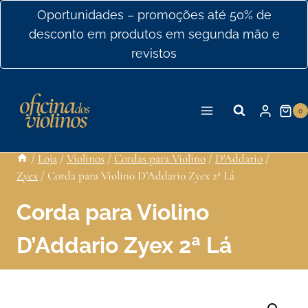
Ir
Oportunidades – promoções até 50% de
para
desconto em produtos em segunda mão e
o
revistos
conteúdo
0
/
Loja
/
Violinos
/
Cordas para Violino
/
D'Addario
/
Zyex
/
Corda para Violino D’Addario Zyex 2ª Lá
Corda para Violino
D’Addario Zyex 2ª Lá