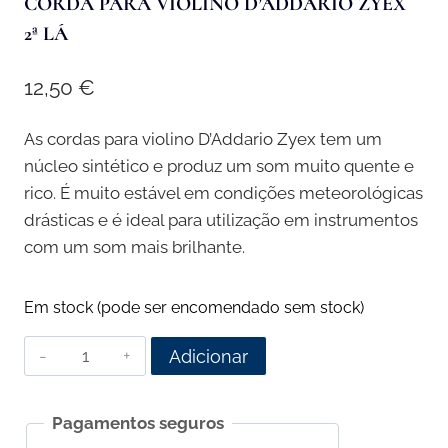
CORDA PARA VIOLINO D’ADDARIO ZYEX
2ª LÁ
12,50
€
As cordas para violino D’Addario Zyex tem um
núcleo sintético e produz um som muito quente e
rico. É muito estável em condições meteorológicas
drásticas e é ideal para utilização em instrumentos
com um som mais brilhante.
Em stock (pode ser encomendado sem stock)
Quantidade
Adicionar
de
Corda
Pagamentos seguros
para