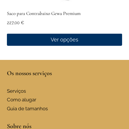
Saco para Contrabaixo Gewa Premium
227,00
€
Ver opções
This
product
has
Os nossos serviços
multiple
variants.
The
Serviços
options
Como alugar
may
Guia de tamanhos
be
chosen
Sobre nós
on