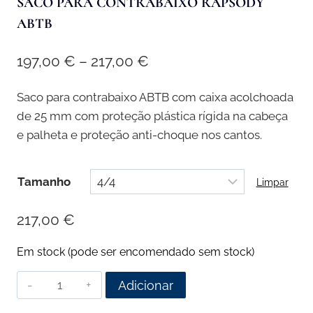
SACO PARA CONTRABAIXO RAPSODY
ABTB
Price
197,00
€
–
217,00
€
range:
Saco para contrabaixo ABTB com caixa acolchoada
197,00 €
de 25 mm com proteção plástica rígida na cabeça
through
e palheta e proteção anti-choque nos cantos.
217,00 €
Tamanho
Limpar
217,00
€
Em stock (pode ser encomendado sem stock)
Quantidade
Adicionar
de