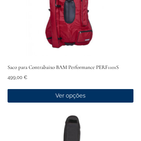
Saco para Contrabaixo BAM Performance PERF1101S
499,00
€
Ver opções
This
product
has
multiple
variants.