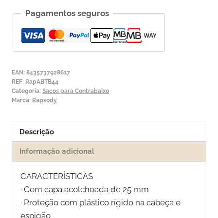
Saco
Pagamentos seguros
para
Contrabaixo
Rapsody
ABTB
EAN:
8435737928617
REF:
RapABTB44
Categoria:
Sacos para Contrabaixo
Marca:
Rapsody
Descrição
Informação adicional
CARACTERÍSTICAS
· Com capa acolchoada de 25 mm
· Proteção com plástico rígido na cabeça e
espigão