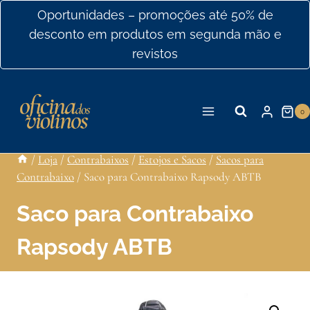
Ir
Oportunidades – promoções até 50% de
para
desconto em produtos em segunda mão e
o
revistos
conteúdo
0
/
Loja
/
Contrabaixos
/
Estojos e Sacos
/
Sacos para
Contrabaixo
/
Saco para Contrabaixo Rapsody ABTB
Saco para Contrabaixo
Rapsody ABTB