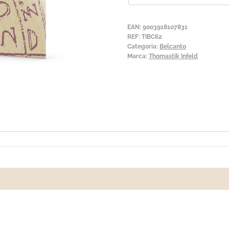
Belcanto
2ª
EAN:
9003918107831
Ré
REF:
TIBC62
Categoria:
Belcanto
Marca:
Thomastik Infeld