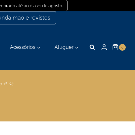
orado até ao dia 21 de agosto.
nda mão e revistos
Acessórios
Aluguer
0
o 2ª Ré