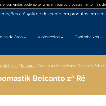
 as encomendas poderão ter uma entrega ou processamento mais dem
romoções até 50% de desconto em produtos em segu
olas de Arco
Violoncelos
Contrabaixos
stik Infeld
/
Belcanto
/
Corda para Contrabaixo Thomastik Belcant
homastik Belcanto 2ª Ré