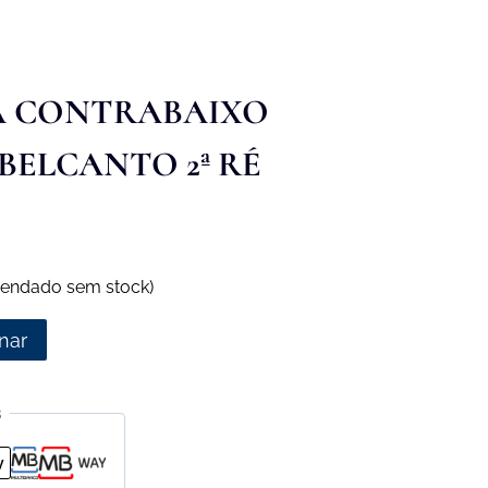
A CONTRABAIXO
BELCANTO 2ª RÉ
endado sem stock)
nar
s