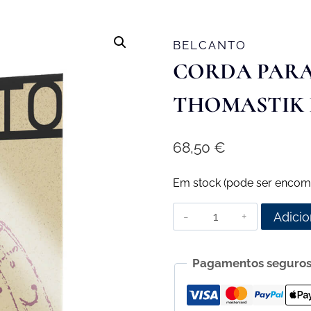
BELCANTO
CORDA PAR
THOMASTIK 
68,50
€
Em stock (pode ser encom
Quantidade
Adicio
de
Corda
Pagamentos seguro
para
Contrabaixo
Thomastik