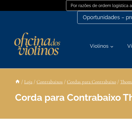
Ir
Por razões de ordem logística
para
Oportunidades – p
o
conteúdo
Violinos
Vi
/
Loja
/
Contrabaixos
/
Cordas para Contrabaixo
/
Thoma
Corda para Contrabaixo T