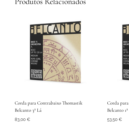
Produtos Relacionados
Corda para Contrabaixo Thomastik
Corda para
Belcanto 3ª Lá
Belcanto 1ª
83,00
€
53,50
€