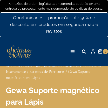
Ir
Por razões de ordem logística as encomendas poderão ter uma
entrega ou processamento mais demorado até ao dia 21 de agosto.
para
o
Oportunidades – promoções até 50% de
conteúdo
desconto em produtos em segunda mão e
revistos
0
/
Loja
/
Acessórios
/
Estantes de Partituras e Suportes de
Instrumento
/
Estantes de Partituras
/
Gewa Suporte
magnético para Lápis
Gewa Suporte magnético
para Lápis