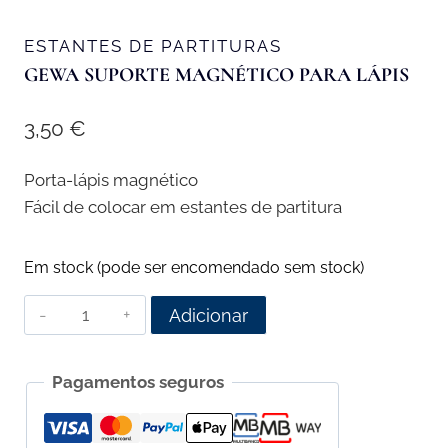
ESTANTES DE PARTITURAS
GEWA SUPORTE MAGNÉTICO PARA LÁPIS
3,50
€
Porta-lápis magnético
Fácil de colocar em estantes de partitura
Em stock (pode ser encomendado sem stock)
Quantidade
Adicionar
de
Gewa
Pagamentos seguros
Suporte
magnético
para