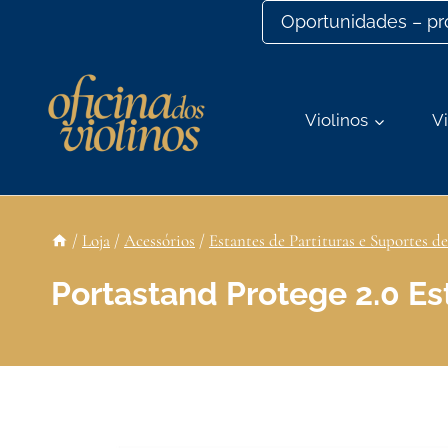
Ir
Oportunidades – p
para
o
conteúdo
Violinos
Vi
/
Loja
/
Acessórios
/
Estantes de Partituras e Suportes d
Portastand Protege 2.0 Es