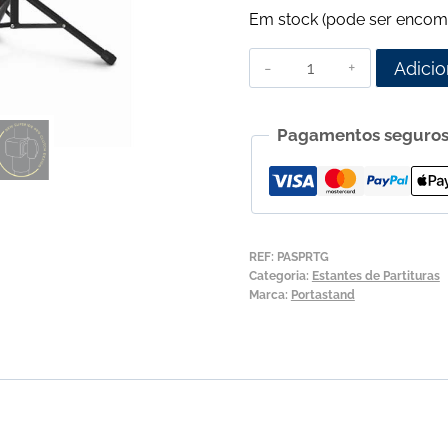
Em stock (pode ser encom
Quantidade
Adicio
de
Portastand
Pagamentos seguro
Protege
2.0
Estante
de
Partituras
REF:
PASPRTG
Categoria:
Estantes de Partituras
Marca:
Portastand