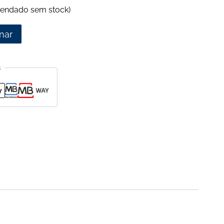
endado sem stock)
nar
s