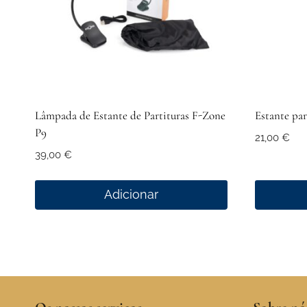
Lâmpada de Estante de Partituras F-Zone
Estante pa
P9
21,00
€
39,00
€
Adicionar