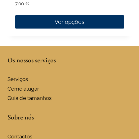
7,00
€
Ver opções
This
product
has
multiple
Os nossos serviços
variants.
The
Serviços
options
Como alugar
may
Guia de tamanhos
be
chosen
on
Sobre nós
the
product
Contactos