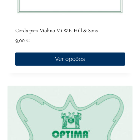
Corda para Violino Mi W.E. Hill & Sons
9,00
€
Ver opções
This
product
has
multiple
variants.
The
options
may
be