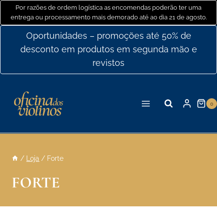
Ir
Por razões de ordem logística as encomendas poderão ter uma
entrega ou processamento mais demorado até ao dia 21 de agosto.
para
o
Oportunidades – promoções até 50% de
conteúdo
desconto em produtos em segunda mão e
revistos
0
/
Loja
/
Forte
FORTE