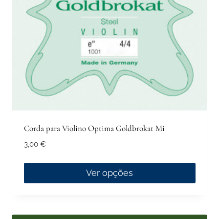
chosen
on
the
product
page
Corda para Violino Optima Goldbrokat Mi
3,00
€
Ver opções
This
product
has