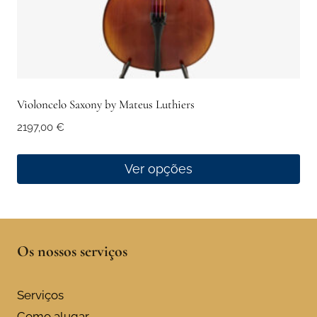
Violoncelo Saxony by Mateus Luthiers
2197,00
€
Ver opções
This
product
has
Os nossos serviços
multiple
variants.
The
Serviços
options
Como alugar