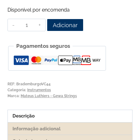
Disponível por encomenda
Quantidade
Adicionar
de
Violoncelo
Pagamentos seguros
Brandemburgo
by
Mateus
Luthiers
REF:
BrademburgoVC44
Categoria:
Instrumentos
Marca:
Mateus Luthiers - Gewa Strings
Descrição
Informação adicional