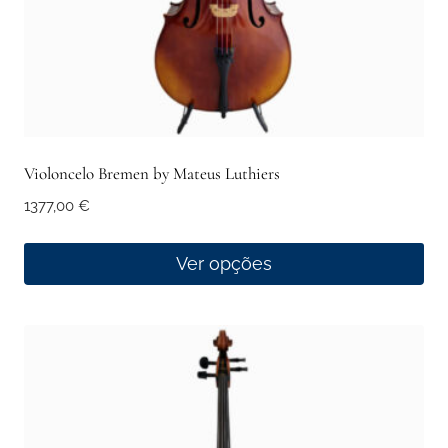
Violoncelo Bremen by Mateus Luthiers
1377,00
€
Ver opções
This
product
has
multiple
variants.
The