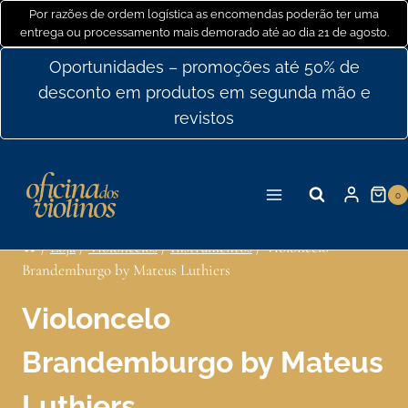
Ir
Por razões de ordem logística as encomendas poderão ter uma
entrega ou processamento mais demorado até ao dia 21 de agosto.
para
o
Oportunidades – promoções até 50% de
conteúdo
desconto em produtos em segunda mão e
revistos
0
/
Loja
/
Violoncelos
/
Instrumentos
/
Violoncelo
Brandemburgo by Mateus Luthiers
Violoncelo
Brandemburgo by Mateus
Luthiers