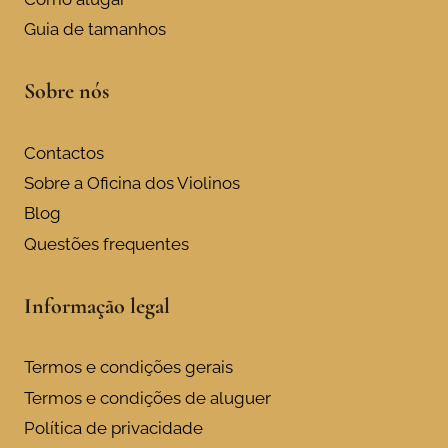
may
Guia de tamanhos
be
chosen
Sobre nós
on
the
product
Contactos
page
Sobre a Oficina dos Violinos
Blog
Questões frequentes
Informação legal
Termos e condições gerais
Termos e condições de aluguer
Política de privacidade