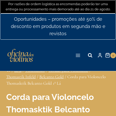
Ir
Por razões de ordem logística as encomendas poderão ter uma
entrega ou processamento mais demorado até ao dia 21 de agosto.
para
o
Oportunidades – promoções até 50% de
conteúdo
desconto em produtos em segunda mão e
revistos
0
/
Loja
/
Violoncelos
/
Cordas para Violoncelo
/
Thomastik Infeld
/
Belcanto Gold
/
Corda para Violoncelo
Thomasktik Belcanto Gold 1ª Lá
Corda para Violoncelo
Thomasktik Belcanto