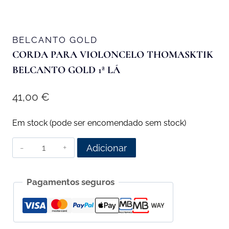
BELCANTO GOLD
CORDA PARA VIOLONCELO THOMASKTIK
BELCANTO GOLD 1ª LÁ
41,00
€
Em stock (pode ser encomendado sem stock)
Quantidade
Adicionar
de
Corda
Pagamentos seguros
para
Violoncelo
Thomasktik
Belcanto