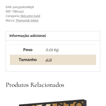
Gold
EAN:
9003918106858
1ª
REF:
TIBC25G
Categoria:
Belcanto Gold
Lá
Marca:
Thomastik Infeld
Informação adicional
Peso
0,01 kg
Tamanho
4/4
Produtos Relacionados