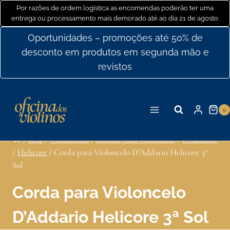
Ir
Por razões de ordem logística as encomendas poderão ter uma
entrega ou processamento mais demorado até ao dia 21 de agosto.
para
o
Oportunidades – promoções até 50% de
conteúdo
desconto em produtos em segunda mão e
revistos
0
/
Loja
/
Violoncelos
/
Cordas para Violoncelo
/
D'Addario
/
Helicore
/
Corda para Violoncelo D’Addario Helicore 3ª
Sol
Corda para Violoncelo
D’Addario Helicore 3ª Sol