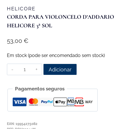
HELICORE
CORDA PARA VIOLONCELO D’ADDARIO
HELICORE 3ª SOL
53,00
€
Em stock (pode ser encomendado sem stock)
Quantidade
Adicionar
de
Corda
Pagamentos seguros
para
Violoncelo
D'Addario
Helicore
3ª
EAN:
19954275082