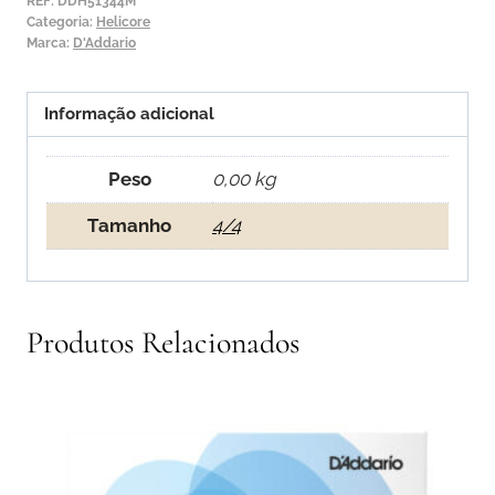
Sol
REF:
DDH51344M
Categoria:
Helicore
Marca:
D'Addario
Informação adicional
Peso
0,00 kg
Tamanho
4/4
Produtos Relacionados