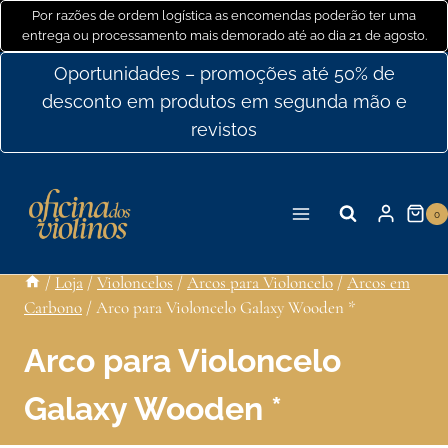
Ir
Por razões de ordem logística as encomendas poderão ter uma
entrega ou processamento mais demorado até ao dia 21 de agosto.
para
o
Oportunidades – promoções até 50% de
conteúdo
desconto em produtos em segunda mão e
revistos
0
/
Loja
/
Violoncelos
/
Arcos para Violoncelo
/
Arcos em
Carbono
/
Arco para Violoncelo Galaxy Wooden *
Arco para Violoncelo
Galaxy Wooden *