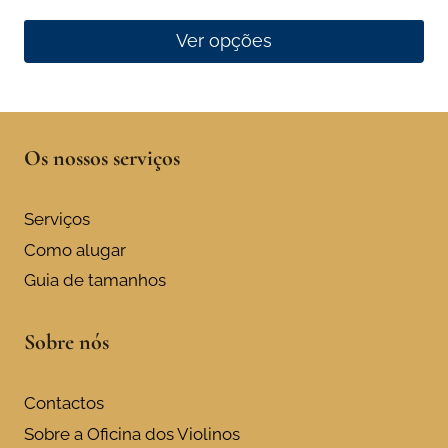
Ver opções
This
product
has
Os nossos serviços
multiple
variants.
The
Serviços
options
Como alugar
may
Guia de tamanhos
be
chosen
Sobre nós
on
the
product
Contactos
page
Sobre a Oficina dos Violinos