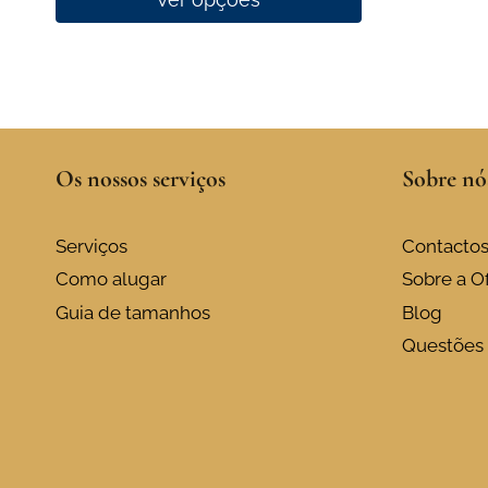
This
product
has
multiple
variants.
Os nossos serviços
Sobre nó
The
options
may
Serviços
Contacto
be
Como alugar
Sobre a Of
chosen
Guia de tamanhos
Blog
on
Questões 
the
product
page