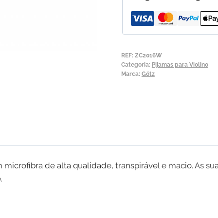
Violino
em
microfibra
Götz
REF:
ZC2016W
Categoria:
Pijamas para Violino
Marca:
Götz
m microfibra de alta qualidade, transpirável e macio. As 
.