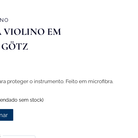
INO
 VIOLINO EM
 GÖTZ
ra proteger o instrumento. Feito em microfibra.
endado sem stock)
nar
s