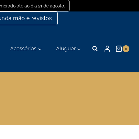
orado até ao dia 21 de agosto.
nda mão e revistos
Acessórios
Aluguer
0