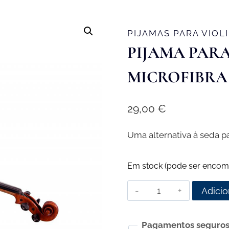
PIJAMAS PARA VIOL
PIJAMA PARA
MICROFIBRA
29,00
€
Uma alternativa à seda pa
Em stock (pode ser encom
Quantidade
Adicio
de
Pijama
Pagamentos seguro
para