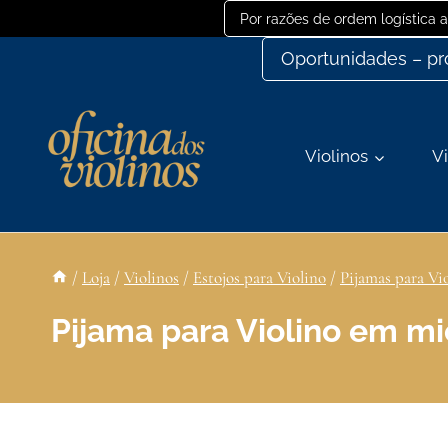
Ir
Por razões de ordem logística
para
Oportunidades – p
o
conteúdo
Violinos
Vi
/
Loja
/
Violinos
/
Estojos para Violino
/
Pijamas para Vi
Pijama para Violino em mi