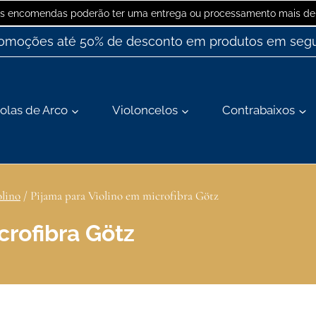
 as encomendas poderão ter uma entrega ou processamento mais dem
romoções até 50% de desconto em produtos em segu
olas de Arco
Violoncelos
Contrabaixos
olino
/
Pijama para Violino em microfibra Götz
crofibra Götz