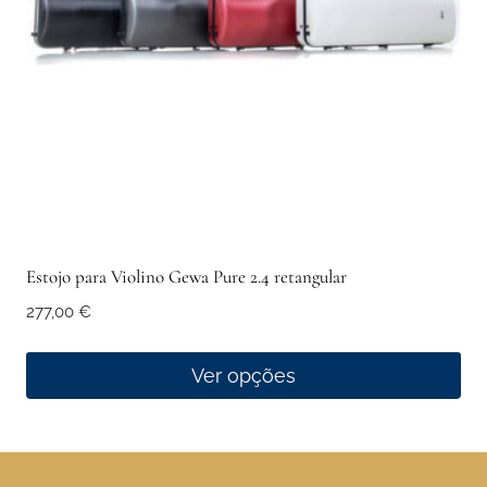
be
chosen
on
the
product
page
Estojo para Violino Gewa Pure 2.4 retangular
277,00
€
Ver opções
This
product
has