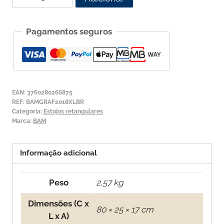
de
Estojo
Pagamentos seguros
para
Violino
BAM
Graffiti
HIghtech
EAN:
3760280266875
GRAF2018XL
REF:
BAMGRAF2018XLBR
Categoria:
Estojos retangulares
Marca:
BAM
Informação adicional
Peso
2,57 kg
Dimensões (C x
80 × 25 × 17 cm
L x A)