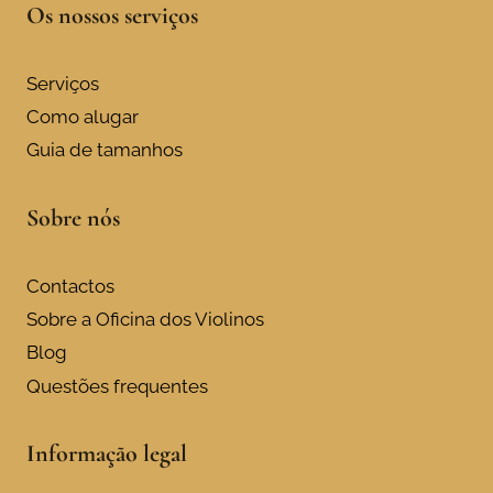
Os nossos serviços
multiple
variants.
The
Serviços
options
Como alugar
may
Guia de tamanhos
be
chosen
Sobre nós
on
the
product
Contactos
page
Sobre a Oficina dos Violinos
Blog
Questões frequentes
Informação legal