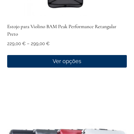
Estojo para Violino BAM Peak Performance Retangular
Preto
Price
229,00
€
–
299,00
€
range:
229,00 €
Ver opções
through
This
299,00 €
product
has
multiple
variants.
The
options
may