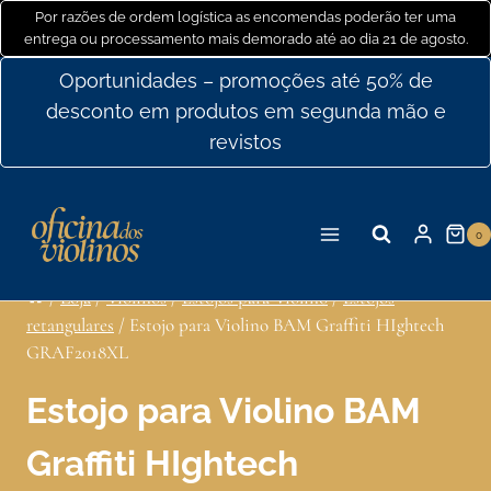
Ir
Por razões de ordem logística as encomendas poderão ter uma
entrega ou processamento mais demorado até ao dia 21 de agosto.
para
o
Oportunidades – promoções até 50% de
conteúdo
desconto em produtos em segunda mão e
revistos
0
/
Loja
/
Violinos
/
Estojos para Violino
/
Estojos
retangulares
/
Estojo para Violino BAM Graffiti HIghtech
GRAF2018XL
Estojo para Violino BAM
Graffiti HIghtech