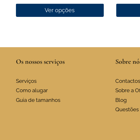
Ver opções
This
This
product
product
has
has
multiple
multiple
variants.
variants.
Os nossos serviços
Sobre nó
The
The
options
options
may
may
Serviços
Contacto
be
be
Como alugar
Sobre a Of
chosen
chosen
Guia de tamanhos
Blog
on
on
Questões 
the
the
product
product
page
page