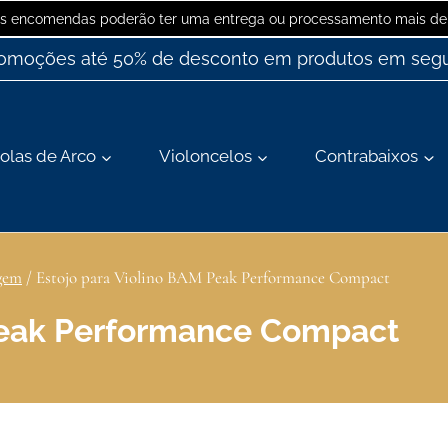
 as encomendas poderão ter uma entrega ou processamento mais dem
romoções até 50% de desconto em produtos em segu
olas de Arco
Violoncelos
Contrabaixos
agem
/
Estojo para Violino BAM Peak Performance Compact
 Peak Performance Compact