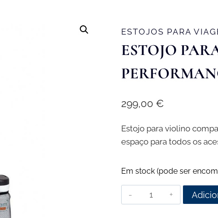
ESTOJOS PARA VIA
ESTOJO PAR
PERFORMAN
299,00
€
Estojo para violino compac
espaço para todos os aces
Em stock (pode ser encom
Quantidade
Adicio
de
Estojo