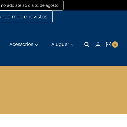
orado até ao dia 21 de agosto.
nda mão e revistos
Acessórios
Aluguer
0