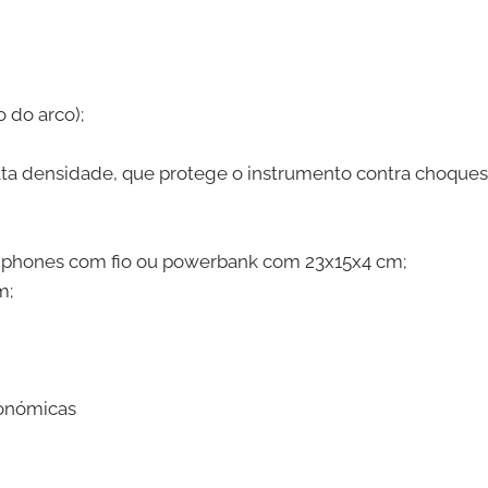
 do arco);
lta densidade, que protege o instrumento contra choques
headphones com fio ou powerbank com 23x15x4 cm;
m;
gonómicas