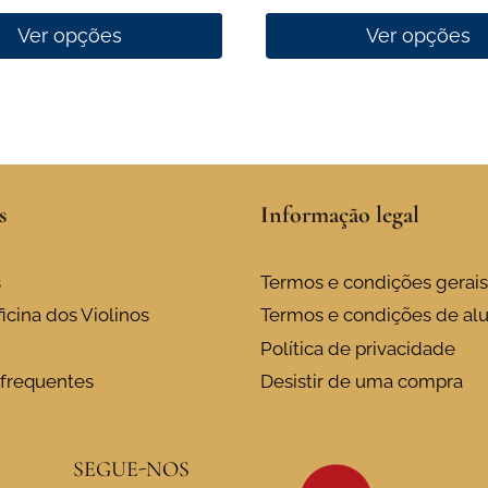
Ver opções
Ver opções
This
product
has
multiple
variants.
s
Informação legal
The
options
may
s
Termos e condições gerais
be
icina dos Violinos
Termos e condições de al
chosen
Política de privacidade
on
frequentes
Desistir de uma compra
the
product
page
SEGUE-NOS