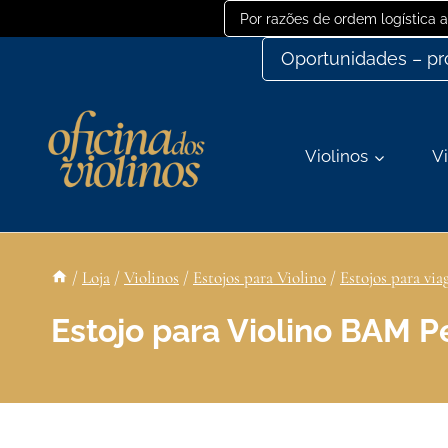
Ir
Por razões de ordem logística
para
Oportunidades – p
o
conteúdo
Violinos
Vi
/
Loja
/
Violinos
/
Estojos para Violino
/
Estojos para vi
Estojo para Violino BAM