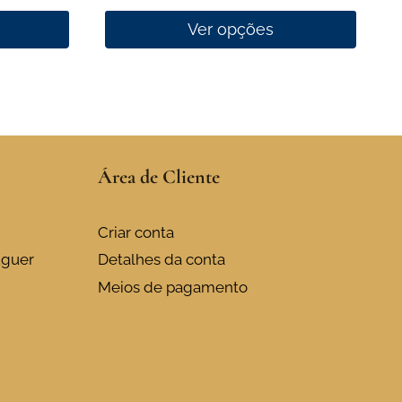
Ver opções
This
product
has
multiple
variants.
Área de Cliente
The
options
may
Criar conta
be
uguer
Detalhes da conta
chosen
Meios de pagamento
on
the
product
page