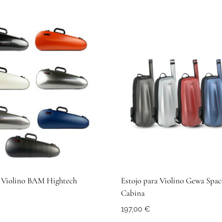
a Violino BAM Hightech
Estojo para Violino Gewa Spac
Cabina
197,00
€