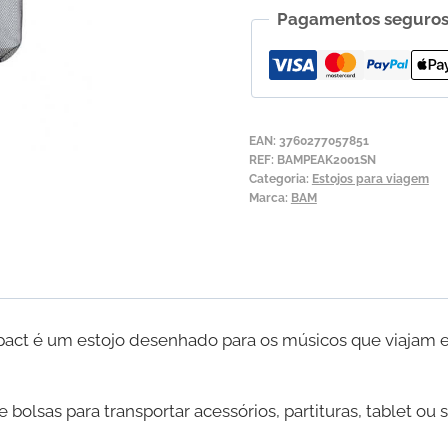
Pagamentos seguro
para
Violino
BAM
Peak
Performance
EAN:
3760277057851
Compact
REF:
BAMPEAK2001SN
Categoria:
Estojos para viagem
Marca:
BAM
act é um estojo desenhado para os músicos que viajam 
 bolsas para transportar acessórios, partituras, tablet o