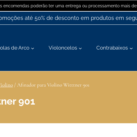
 as encomendas poderão ter uma entrega ou processamento mais dem
romoções até 50% de desconto em produtos em segu
olas de Arco
Violoncelos
Contrabaixos
Violino
/
Afinador para Violino Witttner 901
tner 901