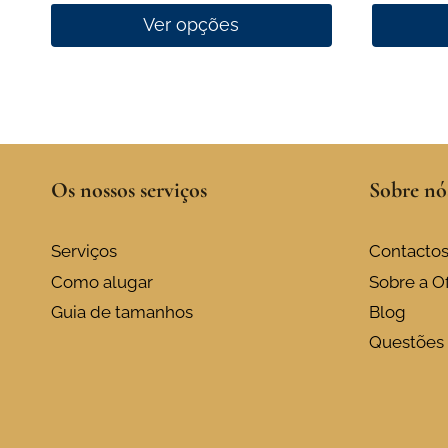
Ver opções
This
This
product
product
has
has
multiple
multiple
variants.
variants.
Os nossos serviços
Sobre nó
The
The
options
options
may
may
Serviços
Contacto
be
be
Como alugar
Sobre a Of
chosen
chosen
Guia de tamanhos
Blog
on
on
Questões 
the
the
product
product
page
page