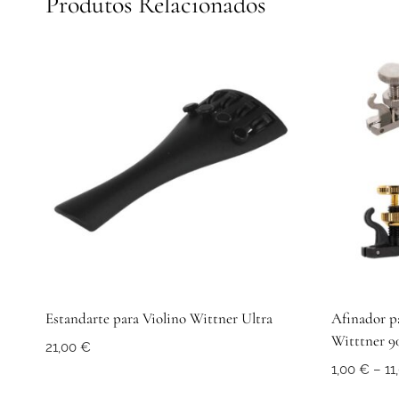
Produtos Relacionados
Estandarte para Violino Wittner Ultra
Afinador pa
Witttner 9
21,00
€
1,00
€
–
11