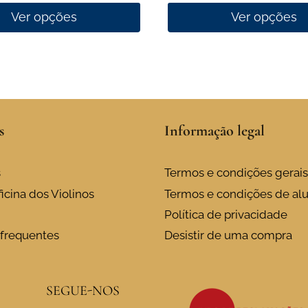
1,00 €
Ver opções
Ver opções
through
This
11,00 €
product
has
multiple
variants.
s
Informação legal
The
options
may
s
Termos e condições gerais
be
icina dos Violinos
Termos e condições de al
chosen
Política de privacidade
on
frequentes
Desistir de uma compra
the
product
page
SEGUE-NOS