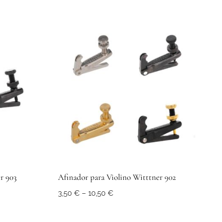
r 903
Afinador para Violino Witttner 902
Price
3,50
€
–
10,50
€
range:
3,50 €