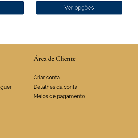
through
Ver opções
10,50 €
This
product
has
multiple
variants.
Área de Cliente
The
options
may
Criar conta
be
uguer
Detalhes da conta
chosen
Meios de pagamento
on
the
product
page