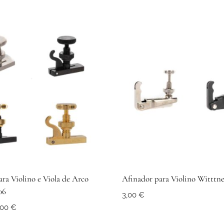
ra Violino e Viola de Arco
Afinador para Violino Witttne
06
3,00
€
Price
,00
€
range: