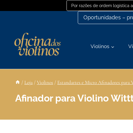
Ir
Por razões de ordem logística
para
Oportunidades – p
o
conteúdo
Violinos
Vi
/
Loja
/
Violinos
/
Estandartes e Micro Afinadores para 
Afinador para Violino Witt