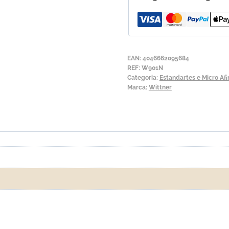
Violino
Witttner
901
EAN:
4046662095684
REF:
W901N
Categoria:
Estandartes e Micro Afi
Marca:
Wittner