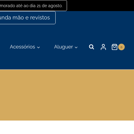
orado até ao dia 21 de agosto.
nda mão e revistos
Acessórios
Aluguer
0