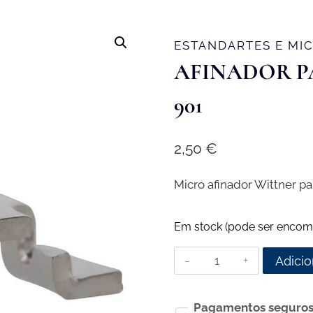
ESTANDARTES E MIC
AFINADOR P
901
2,50
€
Micro afinador Wittner p
Em stock (pode ser encom
Quantidade
Adicio
de
Afinador
Pagamentos seguro
para