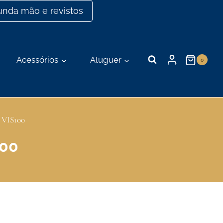
nda mão e revistos
Acessórios
Aluguer
0
o VIS100
100