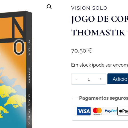
VISION SOLO
JOGO DE CO
THOMASTIK V
70,50
€
Em stock (pode ser encom
Quantidade
Adicio
de
Jogo
Pagamentos seguro
de
Cordas
para
Violino