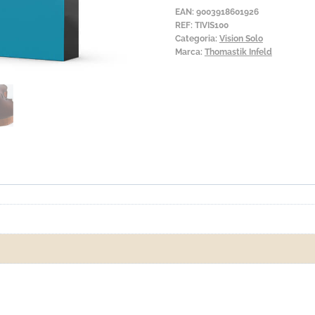
Thomastik
EAN:
9003918601926
Vision
REF:
TIVIS100
Categoria:
Vision Solo
Solo
Marca:
Thomastik Infeld
VIS100