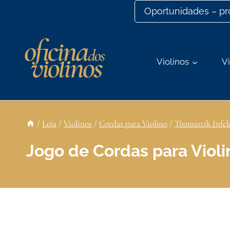
Ir
Oportunidades – p
para
o
conteúdo
Violinos
Vi
/
Loja
/
Violinos
/
Cordas para Violino
/
Thomastik Infel
Jogo de Cordas para Violi