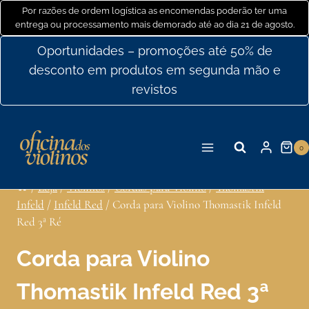
Ir
Por razões de ordem logística as encomendas poderão ter uma
entrega ou processamento mais demorado até ao dia 21 de agosto.
para
o
Oportunidades – promoções até 50% de
conteúdo
desconto em produtos em segunda mão e
revistos
0
/
Loja
/
Violinos
/
Cordas para Violino
/
Thomastik
Infeld
/
Infeld Red
/
Corda para Violino Thomastik Infeld
Red 3ª Ré
Corda para Violino
Thomastik Infeld Red 3ª