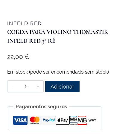
INFELD RED
CORDA PARA VIOLINO THOMASTIK
INFELD RED 3ª RÉ
22,00
€
Em stock (pode ser encomendado sem stock)
Quantidade
Adicionar
de
Corda
Pagamentos seguros
para
Violino
Thomastik
Infeld