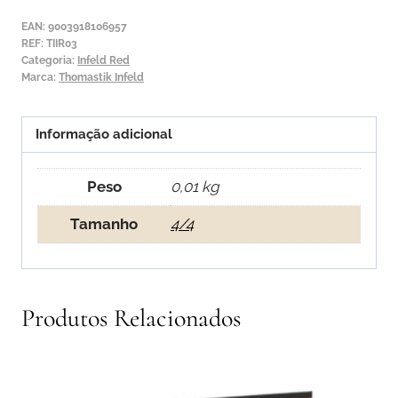
Red
EAN:
9003918106957
3ª
REF:
TIIR03
Categoria:
Infeld Red
Ré
Marca:
Thomastik Infeld
Informação adicional
Peso
0,01 kg
Tamanho
4/4
Produtos Relacionados