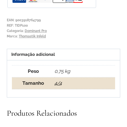
para
Violino
Thomastik
EAN:
9003918764799
Dominant
REF:
TIDP100
Categoria:
Dominant Pro
Pro
Marca:
Thomastik Infeld
DP100
Informação adicional
Peso
0,75 kg
Tamanho
4/4
Produtos Relacionados