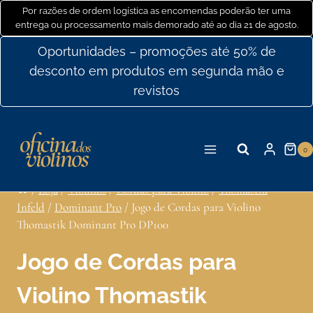
Ir
Por razões de ordem logística as encomendas poderão ter uma
entrega ou processamento mais demorado até ao dia 21 de agosto.
para
o
Oportunidades – promoções até 50% de
conteúdo
desconto em produtos em segunda mão e
revistos
0
/
Loja
/
Violinos
/
Cordas para Violino
/
Thomastik
Infeld
/
Dominant Pro
/
Jogo de Cordas para Violino
Thomastik Dominant Pro DP100
Jogo de Cordas para
Violino Thomastik