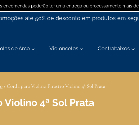
 as encomendas poderão ter uma entrega ou processamento mais dem
romoções até 50% de desconto em produtos em segu
olas de Arco
Violoncelos
Contrabaixos
no
/
Corda para Violino Pirastro Violino 4ª Sol Prata
 Violino 4ª Sol Prata