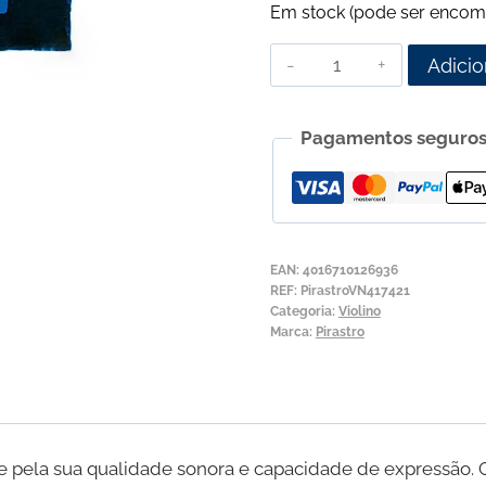
Em stock (pode ser encom
Quantidade
Adicio
de
Corda
Pagamentos seguro
para
Violino
Pirastro
Violino
4ª
EAN:
4016710126936
Sol
REF:
PirastroVN417421
Categoria:
Violino
Prata
Marca:
Pirastro
e pela sua qualidade sonora e capacidade de expressão.