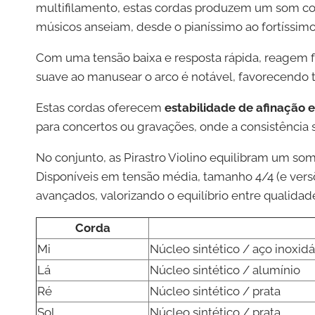
multifilamento, estas cordas produzem um som com
músicos anseiam, desde o pianíssimo ao fortíssimo
Com uma tensão baixa e resposta rápida, reagem f
suave ao manusear o arco é notável, favorecendo t
Estas cordas oferecem
estabilidade de afinação 
para concertos ou gravações, onde a consistência s
No conjunto, as Pirastro Violino equilibram um s
Disponíveis em tensão média, tamanho 4/4 (e versõ
avançados, valorizando o equilíbrio entre qualida
Corda
Mi
Núcleo sintético / aço inoxid
Lá
Núcleo sintético / alumínio
Ré
Núcleo sintético / prata
Sol
Núcleo sintético / prata