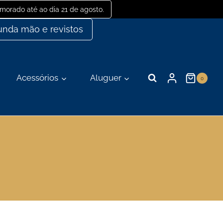
orado até ao dia 21 de agosto.
nda mão e revistos
Acessórios
Aluguer
0