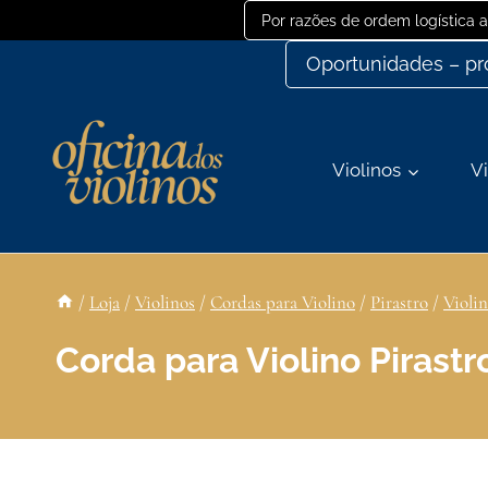
Ir
Por razões de ordem logística
para
Oportunidades – p
o
conteúdo
Violinos
Vi
/
Loja
/
Violinos
/
Cordas para Violino
/
Pirastro
/
Violi
Corda para Violino Pirastro