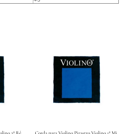
olino 3ª Ré
Corda para Violino Pirastro Violino 1ª Mi