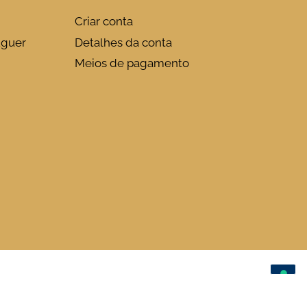
Criar conta
uguer
Detalhes da conta
Meios de pagamento
Quantidade
de
29,50
€
Adicionar