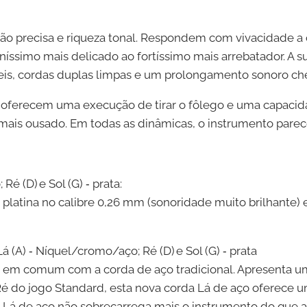
ão precisa e riqueza tonal. Respondem com vivacidade a c
níssimo mais delicado ao fortíssimo mais arrebatador. A
eis, cordas duplas limpas e um prolongamento sonoro che
s oferecem uma execução de tirar o fôlego e uma capaci
mais ousado. Em todas as dinâmicas, o instrumento parece
 Ré (D) e Sol (G) ‑ prata:
 platina no calibre 0,26 mm (sonoridade muito brilhante
Lá (A) ‑ Níquel/cromo/aço; Ré (D) e Sol (G) ‑ prata
a em comum com a corda de aço tradicional. Apresenta u
é do jogo Standard, esta nova corda Lá de aço oferece u
Lá de aço não sobrecarrega mais o instrumento do que a 