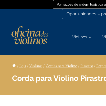
Ir
Por razões de ordem logística
para
Oportunidades – p
o
conteúdo
Violinos
Vi
/
Loja
/
Violinos
/
Cordas para Violino
/
Pirastro
/
Perpe
Corda para Violino Pirast