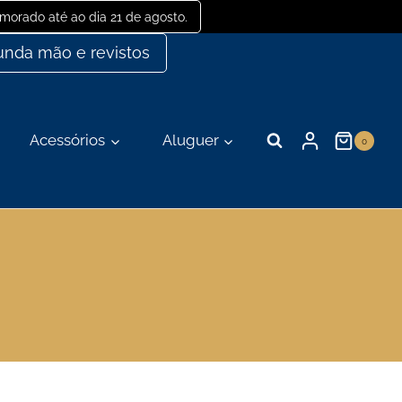
orado até ao dia 21 de agosto.
nda mão e revistos
Acessórios
Aluguer
0