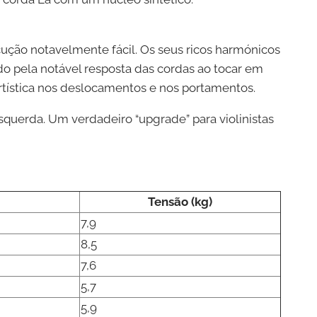
cução notavelmente fácil. Os seus ricos harmónicos
ado pela notável resposta das cordas ao tocar em
artística nos deslocamentos e nos portamentos.
squerda. Um verdadeiro “upgrade” para violinistas
Tensão (kg)
7,9
8,5
7,6
5,7
5,9