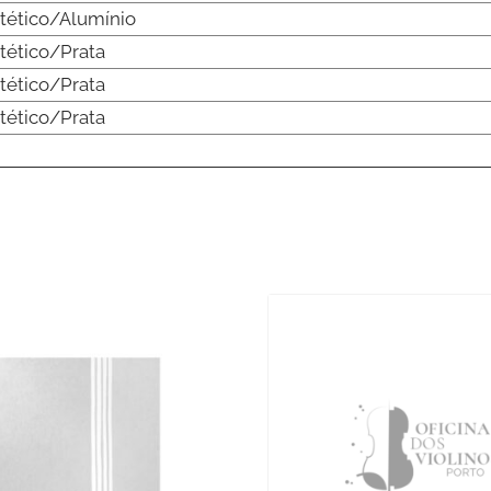
ntético/Alumínio
tético/Prata
tético/Prata
tético/Prata