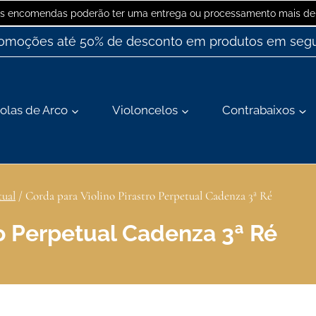
 as encomendas poderão ter uma entrega ou processamento mais dem
romoções até 50% de desconto em produtos em segu
olas de Arco
Violoncelos
Contrabaixos
tual
/
Corda para Violino Pirastro Perpetual Cadenza 3ª Ré
ro Perpetual Cadenza 3ª Ré