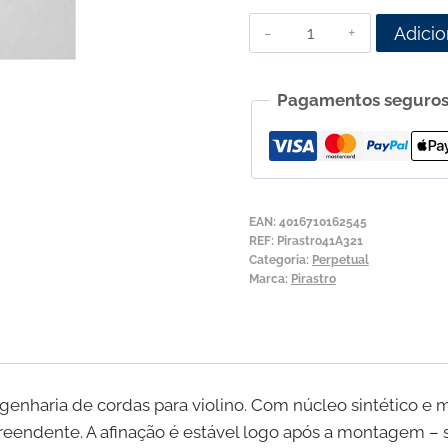
Quantidade
Adicio
de
Corda
Pagamentos seguro
para
Violino
Pirastro
Perpetual
Cadenza
EAN:
4016710162545
3ª
REF:
Pirastro41A321
Categoria:
Perpetual
Ré
Marca:
Pirastro
genharia de cordas para violino. Com núcleo sintético e 
reendente. A afinação é estável logo após a montagem –