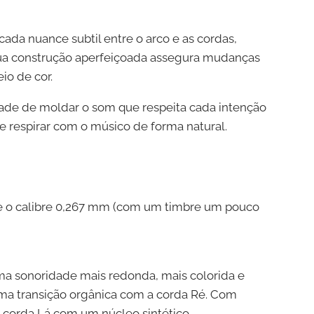
ada nuance subtil entre o arco e as cordas,
 sua construção aperfeiçoada assegura mudanças
io de cor.
dade de moldar o som que respeita cada intenção
 respirar com o músico de forma natural.
) e o calibre 0,267 mm (com um timbre um pouco
ma sonoridade mais redonda, mais colorida e
ma transição orgânica com a corda Ré. Com
corda Lá com um núcleo sintético.