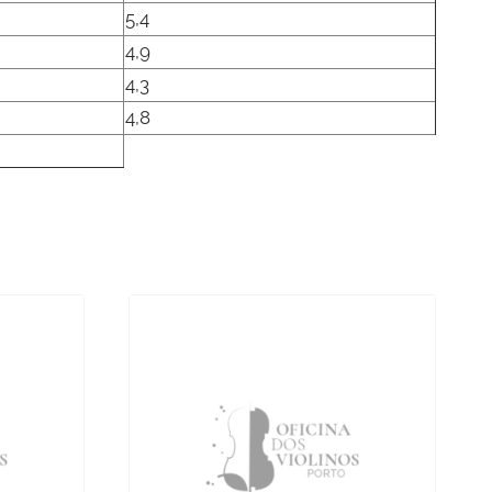
5,4
4,9
4,3
4,8