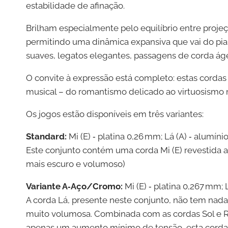
estabilidade de afinação.
Brilham especialmente pelo equilíbrio entre projeç
permitindo uma dinâmica expansiva que vai do pia
suaves, legatos elegantes, passagens de corda ág
O convite à expressão está completo: estas corda
musical – do romantismo delicado ao virtuosismo 
Os jogos estão disponíveis em três variantes:
Standard:
Mi (E) ‑ platina 0,26 mm; Lá (A) ‑ alumínio;
Este conjunto contém uma corda Mi (E) revestida a
mais escuro e volumoso)
Variante A‑Aço/Cromo:
Mi (E) ‑ platina 0,267 mm; 
A corda Lá, presente neste conjunto, não tem nad
muito volumosa. Combinada com as cordas Sol e R
apenas um aumento mínimo de tensão, esta corda 