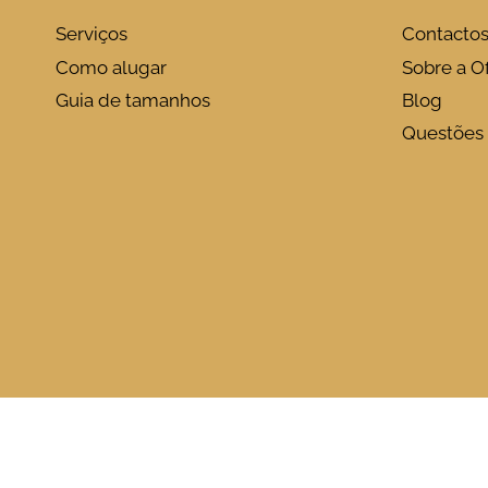
Serviços
Contacto
Como alugar
Sobre a Of
Guia de tamanhos
Blog
Questões 
Aviso n
Corda para Violino Pirastro Perpetual 