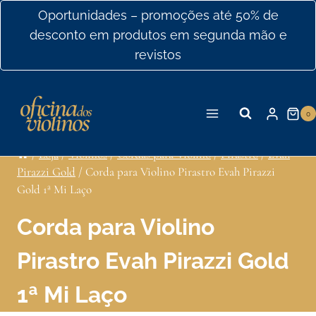
Ir
Oportunidades – promoções até 50% de
para
desconto em produtos em segunda mão e
o
revistos
conteúdo
0
/
Loja
/
Violinos
/
Cordas para Violino
/
Pirastro
/
Evah
Pirazzi Gold
/
Corda para Violino Pirastro Evah Pirazzi
Gold 1ª Mi Laço
Corda para Violino
Pirastro Evah Pirazzi Gold
1ª Mi Laço