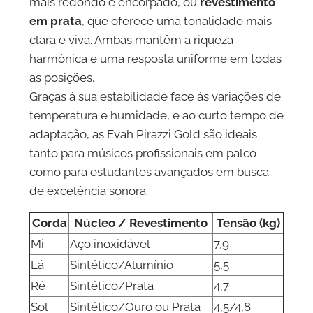
mais redondo e encorpado, ou
revestimento
em prata
, que oferece uma tonalidade mais
clara e viva. Ambas mantêm a riqueza
harmónica e uma resposta uniforme em todas
as posições.
Graças à sua estabilidade face às variações de
temperatura e humidade, e ao curto tempo de
adaptação, as Evah Pirazzi Gold são ideais
tanto para músicos profissionais em palco
como para estudantes avançados em busca
de excelência sonora.
Corda
Núcleo / Revestimento
Tensão (kg)
Mi
Aço inoxidável
7,9
Lá
Sintético/Alumínio
5,5
Ré
Sintético/Prata
4,7
Sol
Sintético/Ouro ou Prata
4,5/4,8