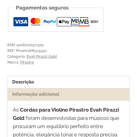
Corda
Pagamentos seguros
para
Violino
Pirastro
Evah
Pirazzi
EAN:
4016710157329
Gold
REF:
PirastroVN315521
Categoria:
Evah Pirazzi Gold
1ª
Marca:
Pirastro
Mi
Laço
Descrição
Informação adicional
As
Cordas para Violino Pirastro Evah Pirazzi
Gold
foram desenvolvidas para músicos que
procuram um equilíbrio perfeito entre
potência, elegância tonal e resposta precisa.