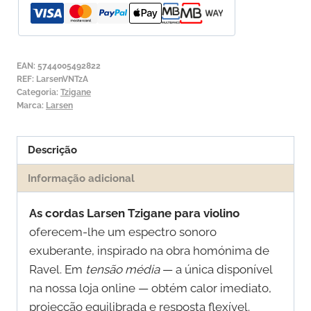
Violino
Larsen
Tzigane
2ª
EAN:
5744005492822
Lá
REF:
LarsenVNTzA
Categoria:
Tzigane
Alumínio
Marca:
Larsen
Descrição
Informação adicional
As cordas Larsen Tzigane para violino
oferecem-lhe um espectro sonoro
exuberante, inspirado na obra homónima de
Ravel. Em
tensão média
— a única disponível
na nossa loja online — obtém calor imediato,
projecção equilibrada e resposta flexível.