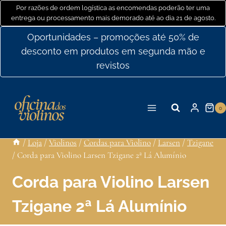
Ir
Por razões de ordem logística as encomendas poderão ter uma
entrega ou processamento mais demorado até ao dia 21 de agosto.
para
o
Oportunidades – promoções até 50% de
conteúdo
desconto em produtos em segunda mão e
revistos
0
/
Loja
/
Violinos
/
Cordas para Violino
/
Larsen
/
Tzigane
/
Corda para Violino Larsen Tzigane 2ª Lá Alumínio
Corda para Violino Larsen
Tzigane 2ª Lá Alumínio