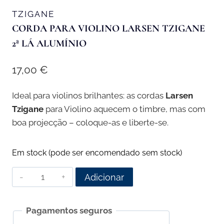
TZIGANE
CORDA PARA VIOLINO LARSEN TZIGANE
2ª LÁ ALUMÍNIO
17,00
€
Ideal para violinos brilhantes: as cordas
Larsen
Tzigane
para Violino aquecem o timbre, mas com
boa projecção – coloque-as e liberte-se.
Em stock (pode ser encomendado sem stock)
Quantidade
Adicionar
de
Corda
Pagamentos seguros
para