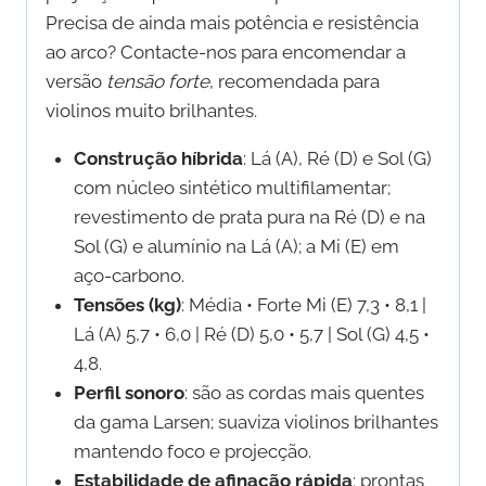
Precisa de ainda mais potência e resistência
ao arco? Contacte-nos para encomendar a
versão
tensão forte
, recomendada para
violinos muito brilhantes.
Construção híbrida
: Lá (A), Ré (D) e Sol (G)
com núcleo sintético multifilamentar;
revestimento de prata pura na Ré (D) e na
Sol (G) e alumínio na Lá (A); a Mi (E) em
aço-carbono.
Tensões (kg)
: Média • Forte Mi (E) 7,3 • 8,1 |
Lá (A) 5,7 • 6,0 | Ré (D) 5,0 • 5,7 | Sol (G) 4,5 •
4,8.
Perfil sonoro
: são as cordas mais quentes
da gama Larsen; suaviza violinos brilhantes
mantendo foco e projecção.
Estabilidade de afinação rápida
: prontas