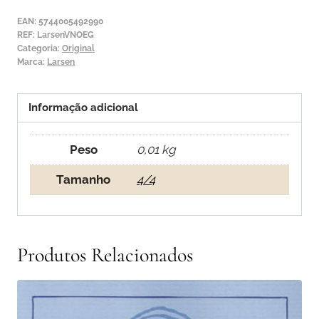
1ª
EAN:
5744005492990
Mi
REF:
LarsenVNOEG
Categoria:
Original
Ouro
Marca:
Larsen
Bola
Amomível
Informação adicional
Peso
0,01 kg
Tamanho
4/4
Produtos Relacionados