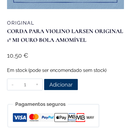
ORIGINAL
CORDA PARA VIOLINO LARSEN ORIGINAL
1ª MI OURO BOLA AMOMÍVEL
10,50
€
Em stock (pode ser encomendado sem stock)
Quantidade
Adicionar
de
Corda
Pagamentos seguros
para
Violino
Larsen
Original