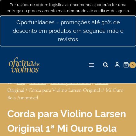
Ir
Por razões de ordem logística as encomendas poderão ter uma
entrega ou processamento mais demorado até ao dia 21 de agosto.
para
o
Oportunidades – promoções até 50% de
conteúdo
desconto em produtos em segunda mão e
revistos
0
/
Loja
/
Violinos
/
Cordas para Violino
/
Larsen
/
Original
/
Corda para Violino Larsen Original 1ª Mi Ouro
Bola Amomível
Corda para Violino Larsen
Original 1ª Mi Ouro Bola