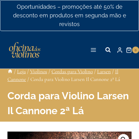
Ir
Oportunidades – promoções até 50% de
para
desconto em produtos em segunda mão e
o
revistos
conteúdo
0
/
Loja
/
Violinos
/
Cordas para Violino
/
Larsen
/
Il
Cannone
/
Corda para Violino Larsen Il Cannone 2ª Lá
Corda para Violino Larsen
Il Cannone 2ª Lá