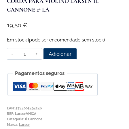
CORDA PARA VIOLINO LARSEN IL
CANNONE 2ª LÁ
19,50
€
Em stock (pode ser encomendado sem stock)
Quantidade
Adicionar
de
Corda
Pagamentos seguros
para
Violino
Larsen
Il
Cannone
EAN:
5744005494246
2ª
REF:
LarsenVNICA
Categoria:
Il Cannone
Lá
Marca:
Larsen