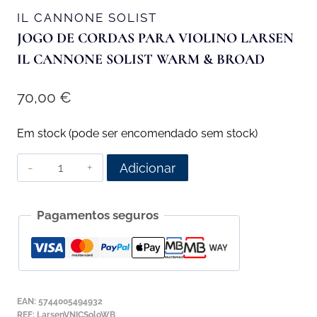
IL CANNONE SOLIST
JOGO DE CORDAS PARA VIOLINO LARSEN
IL CANNONE SOLIST WARM & BROAD
70,00
€
Em stock (pode ser encomendado sem stock)
Quantidade
Adicionar
de
Jogo
Pagamentos seguros
de
Cordas
para
Violino
Larsen
EAN:
5744005494932
Il
REF:
LarsenVNICSoloWB