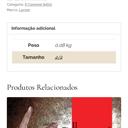
Categoria:
Il Cannone Solist
Cannone
Marca:
Larsen
Solist
Warm
Informação adicional
&
Broad
Peso
0,08 kg
Tamanho
4/4
Produtos Relacionados