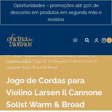
Ir
Oportunidades – promoções até 50% de
para
desconto em produtos em segunda mão e
o
revistos
conteúdo
0
/
Loja
/
Violinos
/
Cordas para Violino
/
Larsen
/
Il
Cannone Solist
/
Jogo de Cordas para Violino Larsen Il
Cannone Solist Warm & Broad
Jogo de Cordas para
Violino Larsen Il Cannone
Solist Warm & Broad