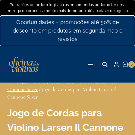
Ir
Por razões de ordem logística as encomendas poderão ter uma
entrega ou processamento mais demorado até ao dia 21 de agosto.
para
o
Oportunidades – promoções até 50% de
conteúdo
desconto em produtos em segunda mão e
revistos
0
/
Loja
/
Violinos
/
Cordas para Violino
/
Larsen
/
Il
Cannone Silver
/
Jogo de Cordas para Violino Larsen Il
Cannone Silver
Jogo de Cordas para
Violino Larsen Il Cannone