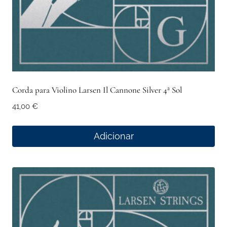
Corda para Violino Larsen Il Cannone Silver 4ª Sol
41,00
€
Adicionar