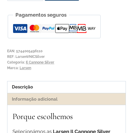
de
Jogo
Pagamentos seguros
de
Cordas
para
Violino
Larsen
EAN:
5744005496110
Il
REF:
LarsenVNICSilver
Categoria:
Il Cannone Silver
Cannone
Marca:
Larsen
Silver
Descrição
Informação adicional
Porque escolhemos
Selecionámos as
Larsen Il Cannone Silver