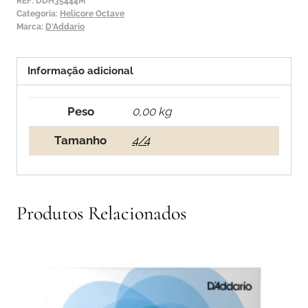
Sol
REF:
DDH35444M
Categoria:
Helicore Octave
Marca:
D'Addario
Informação adicional
Peso
0,00 kg
Tamanho
4/4
Produtos Relacionados