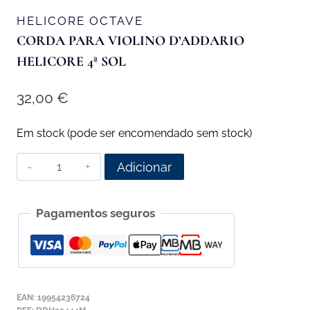
HELICORE OCTAVE
CORDA PARA VIOLINO D’ADDARIO
HELICORE 4ª SOL
32,00
€
Em stock (pode ser encomendado sem stock)
Quantidade
Adicionar
de
Corda
Pagamentos seguros
para
Violino
D'Addario
Helicore
4ª
EAN:
19954236724