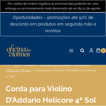
Ir
Por razões de ordem logística as encomendas poderão ter uma
entrega ou processamento mais demorado até ao dia 21 de agosto.
para
o
Oportunidades – promoções até 50% de
conteúdo
desconto em produtos em segunda mão e
revistos
0
/
Loja
/
Violinos
/
Cordas para Violino
/
D'Addario
/
Helicore Octave
/
Corda para Violino D’Addario Helicore
4ª Sol
Corda para Violino
D’Addario Helicore 4ª Sol