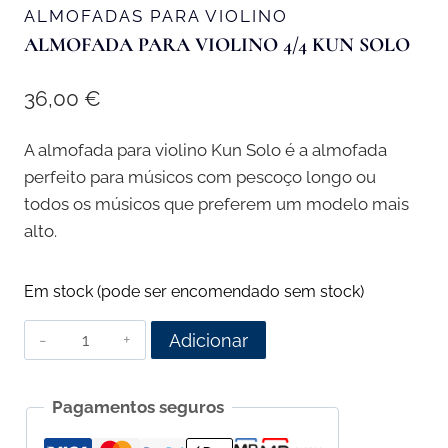
ALMOFADAS PARA VIOLINO
ALMOFADA PARA VIOLINO 4/4 KUN SOLO
36,00
€
A almofada para violino Kun Solo é a almofada
perfeito para músicos com pescoço longo ou
todos os músicos que preferem um modelo mais
alto.
Em stock (pode ser encomendado sem stock)
Quantidade
Adicionar
de
Almofada
Pagamentos seguros
para
Violino