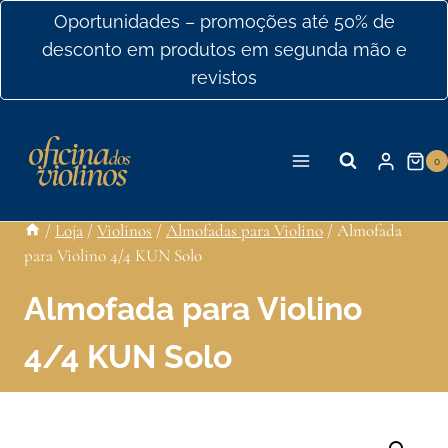
Ir
Oportunidades – promoções até 50% de
para
desconto em produtos em segunda mão e
o
revistos
conteúdo
0
/
Loja
/
Violinos
/
Almofadas para Violino
/
Almofada
para Violino 4/4 KUN Solo
Almofada para Violino
4/4 KUN Solo