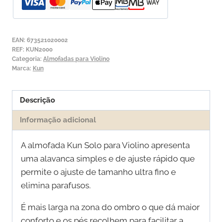
4/4
KUN
Solo
EAN:
673521020002
REF:
KUN2000
Categoria:
Almofadas para Violino
Marca:
Kun
Descrição
Informação adicional
A almofada Kun Solo para Violino apresenta
uma alavanca simples e de ajuste rápido que
permite o ajuste de tamanho ultra fino e
elimina parafusos.
É mais larga na zona do ombro o que dá maior
conforto e os pés recolhem para facilitar a