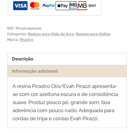
Violino
e
Viola
Pirastro
REF:
Pirastro900100
Oliv/Evah
Categorias:
Resinas para Viola de Arco
,
Resinas para Violino
Marca:
Pirastro
Pirazzi
Descrição
Informação adicional
A resina Pirastro Oliv/Evah Pirazzi apresenta-
se com cor azeitona escura e de consistência
suave. Produz pouco pó, grande som, boa
aderência com pouco ruído. Adequada para
cordas de tripa e cordas Evah Pirazzi.