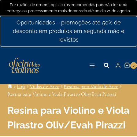
Ir
Por razões de ordem logística as encomendas poderão ter uma
entrega ou processamento mais demorado até ao dia 21 de agosto.
para
o
Oportunidades – promoções até 50% de
conteúdo
desconto em produtos em segunda mão e
revistos
0
/
Loja
/
Violas de Arco
/
Resinas para Viola de Arco
/
Resina para Violino e Viola Pirastro Oliv/Evah Pirazzi
Resina para Violino e Viola
Pirastro Oliv/Evah Pirazzi