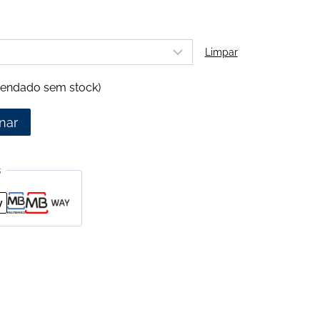
Limpar
endado sem stock)
nar
s