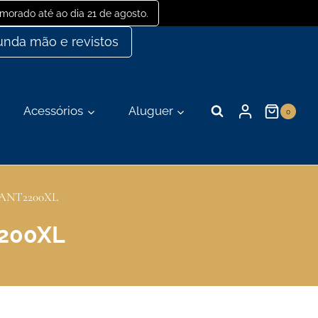
orado até ao dia 21 de agosto.
nda mão e revistos
Acessórios
Aluguer
0
 PANT2200XL
2200XL