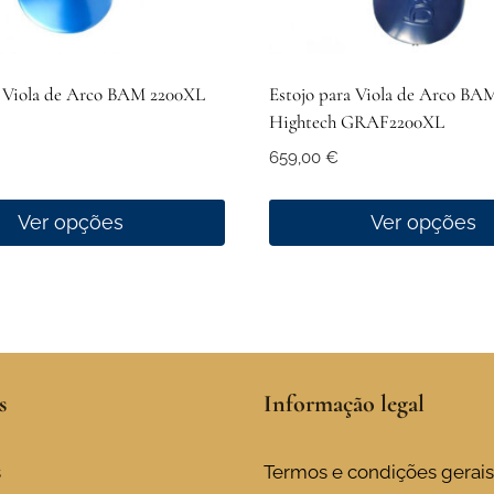
a Viola de Arco BAM 2200XL
Estojo para Viola de Arco BAM
Hightech GRAF2200XL
659,00
€
Ver opções
Ver opções
This
product
has
multiple
variants.
s
Informação legal
The
options
may
s
Termos e condições gerais