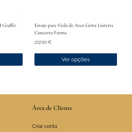
 Graffit
Estojo para Viola de Arco Gewa Liuteria
Concerto Forma
217,00
€
Ver opções
This
product
has
multiple
variants.
Área de Cliente
The
options
may
Criar conta