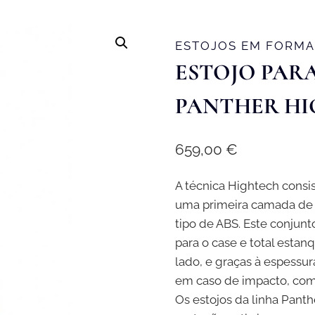
ESTOJOS EM FORMA
ESTOJO PAR
PANTHER HI
659,00
€
A técnica Hightech consi
uma primeira camada de 
tipo de ABS. Este conjun
para o case e total estan
lado, e graças à espessu
em caso de impacto, com
Os estojos da linha Pant