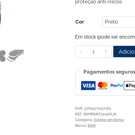
proteção anti-riscos.
Cor
Em stock (pode ser encom
Quantidade
Adicio
de
Estojo
Pagamentos seguro
para
Viola
de
Arco
BAM
EAN:
3760277057165
Panther
REF:
BAMPANT2200XLN
Categoria:
Estojos em forma
Hightech
Marca:
BAM
PANT2200XL