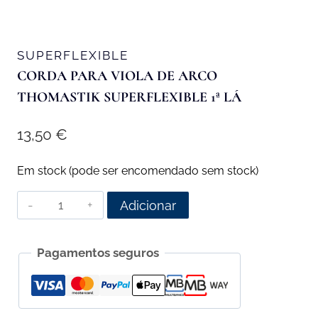
SUPERFLEXIBLE
CORDA PARA VIOLA DE ARCO
THOMASTIK SUPERFLEXIBLE 1ª LÁ
13,50
€
Em stock (pode ser encomendado sem stock)
Quantidade
Adicionar
de
Corda
Pagamentos seguros
para
Viola
de
Arco