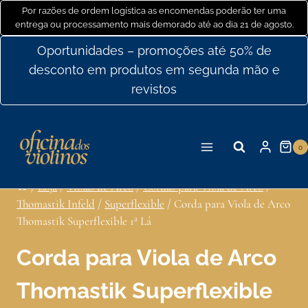
Ir
Por razões de ordem logística as encomendas poderão ter uma
entrega ou processamento mais demorado até ao dia 21 de agosto.
para
o
Oportunidades – promoções até 50% de
conteúdo
desconto em produtos em segunda mão e
revistos
0
/
Loja
/
Violas de Arco
/
Cordas para Viola de Arco
/
Thomastik Infeld
/
Superflexible
/
Corda para Viola de Arco
Thomastik Superflexible 1ª Lá
Corda para Viola de Arco
Thomastik Superflexible