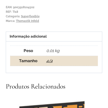
Thomastik
EAN:
9003918104502
Superflexible
REF:
TI18
Categoria:
Superflexible
1ª
Marca:
Thomastik Infeld
Lá
Informação adicional
Peso
0,01 kg
Tamanho
4/4
Produtos Relacionados