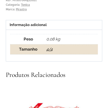
Arco
REF:
PirastroVA422021
Categoria:
Tonica
Pirasto
Marca:
Pirastro
Tonica
4/4
Informação adicional
Peso
0,08 kg
Tamanho
4/4
Produtos Relacionados