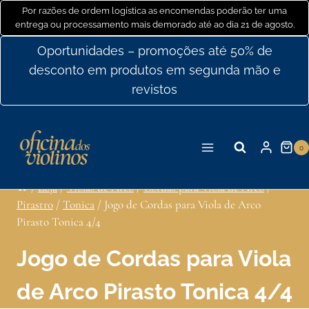
Ir
Por razões de ordem logística as encomendas poderão ter uma
entrega ou processamento mais demorado até ao dia 21 de agosto.
para
o
Oportunidades – promoções até 50% de
conteúdo
desconto em produtos em segunda mão e
revistos
0
/
Loja
/
Violas de Arco
/
Cordas para Viola de Arco
/
Pirastro
/
Tonica
/
Jogo de Cordas para Viola de Arco
Pirasto Tonica 4/4
Jogo de Cordas para Viola
de Arco Pirasto Tonica 4/4