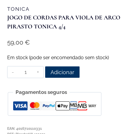
TONICA
JOGO DE CORDAS PARA VIOLA DE ARCO
PIRASTO TONICA 4/4
59,00
€
Em stock (pode ser encomendado sem stock)
Quantidade
Adicionar
de
Jogo
Pagamentos seguros
de
Cordas
para
Viola
de
EAN:
4016710110331