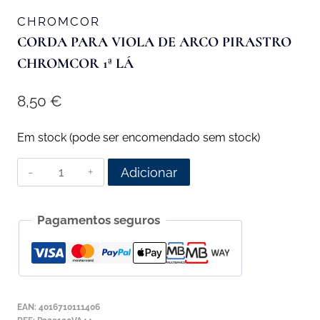
CHROMCOR
CORDA PARA VIOLA DE ARCO PIRASTRO
CHROMCOR 1ª LÁ
8,50
€
Em stock (pode ser encomendado sem stock)
Quantidade
Adicionar
de
Corda
Pagamentos seguros
para
Viola
de
Arco
Pirastro
EAN:
4016710111406