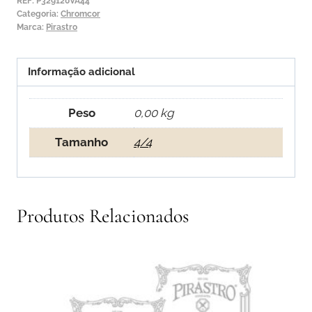
Chromcor
REF:
P329120VA44
Categoria:
Chromcor
1ª
Marca:
Pirastro
Lá
Informação adicional
Peso
0,00 kg
Tamanho
4/4
Produtos Relacionados