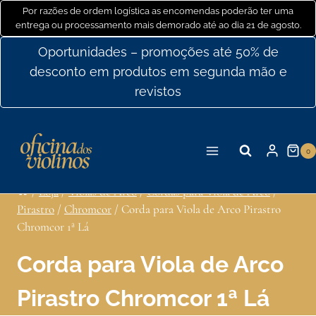
Ir
Por razões de ordem logística as encomendas poderão ter uma
entrega ou processamento mais demorado até ao dia 21 de agosto.
para
o
Oportunidades – promoções até 50% de
conteúdo
desconto em produtos em segunda mão e
revistos
0
/
Loja
/
Violas de Arco
/
Cordas para Viola de Arco
/
Pirastro
/
Chromcor
/
Corda para Viola de Arco Pirastro
Chromcor 1ª Lá
Corda para Viola de Arco
Pirastro Chromcor 1ª Lá